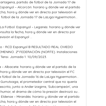
 Cartagena, partido de fútbol de la Jornada 17 de 
spanyol – Alcorcón: horario y dónde ver el partido 
ha, hora y dónde ver en directo por televisión el 
fútbol de la Jornada 17 de LaLiga Hypermotion... 

 La Fútbol. Espanyol – Leganés: horario y dónde ver 
nsulta la fecha, hora y dónde ver en directo por 
evisión el Espanyol ...

no - RCD Espanyol B RESULTADO REAL OVIEDO 
MENINO. 2ª FEDERACIÓN (NORTE). Instalaciones 
 Tensi. Jornada 1. 10/09/2023.

– Albacete: horario y dónde ver el partido de la 
hora y dónde ver en directo por televisión el FC 
 fútbol de la Jornada 16 de LaLiga Hypermotion... 
Gurrutxaga, el prometedor central que no quería 
 escrito, junto a Ander Izagirre, ‘Subcampeón’, una 
humor, el drama de cómo la presión destrozó su... 
ldense – Mirandés: horario y dónde ver el partido 
ha, hora y dónde ver en directo por televisión el 