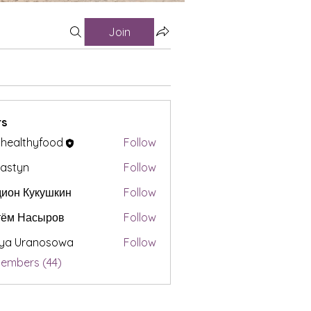
Join
s
t healthyfood
Follow
astyn
Follow
ион Кукушкин
Follow
тём Насыров
Follow
iya Uranosowa
Follow
Members (44)