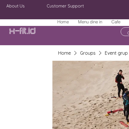
About Us
Customer Support
Home
Menu dine in
Cafe
X-fit.id
Home
Groups
Event grup