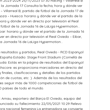
2023-2024 25/11/2023 07:30 Racing – Villarreal B: 
 la Jornada 17 Consulta la fecha, hora y dónde ver 
 – Villarreal B, partido de fútbol de la Jornada 17 de 
oza – Huesca: horario y dónde ver el partido de la 
ora y dónde ver en directo por televisión el Real 
útbol de la Jornada 16 de LaLiga Hypermotion... 
ar: horario y dónde ver el partido de la Jornada 16 
r en directo por televisión el Real Oviedo – Eibar, 
la Jornada 16 de LaLiga Hypermotion... 

resultados y partidos, Real Oviedo - RCD Espanyol 
lEspaña Estadio: Stage Front Stadium (Cornellá de 
da: Estás en la página de resultados del Espanyol 
shscore. es proporciona marcadores en directo del 
finales, clasificaciones y detalles de los partidos 
ón de cuotas, etc. ). Además de los resultados del 
es seguir más de 1000 competiciones de fútbol de 
 países de todo el mundo. 

 Arnau, exportero del Barça El Oviedo, equipo del 
nunciado su fallecimiento 22/05/2021 10:29 Relevo 
ra nacional femenina La entrenadora se convierte 