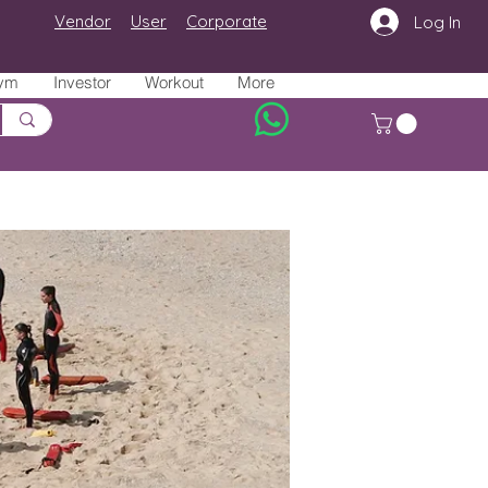
Vendor
User
Corporate
Log In
ym
Investor
Workout
More