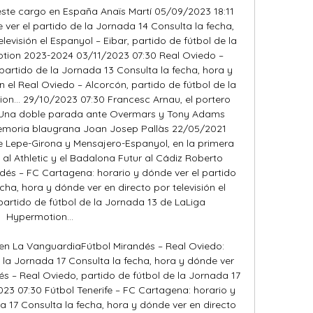
este cargo en España Anaïs Martí 05/09/2023 18:11 
 ver el partido de la Jornada 14 Consulta la fecha, 
evisión el Espanyol – Eibar, partido de fútbol de la 
tion 2023-2024 03/11/2023 07:30 Real Oviedo – 
partido de la Jornada 13 Consulta la fecha, hora y 
n el Real Oviedo – Alcorcón, partido de fútbol de la 
n... 29/10/2023 07:30 Francesc Arnau, el portero 
y Una doble parada ante Overmars y Tony Adams 
emoria blaugrana Joan Josep Pallàs 22/05/2021 
 Lepe-Girona y Mensajero-Espanyol, en la primera 
al Athletic y el Badalona Futur al Cádiz Roberto 
és – FC Cartagena: horario y dónde ver el partido 
ha, hora y dónde ver en directo por televisión el 
artido de fútbol de la Jornada 13 de LaLiga 
Hypermotion... 

 en La VanguardiaFútbol Mirandés – Real Oviedo: 
 la Jornada 17 Consulta la fecha, hora y dónde ver 
dés – Real Oviedo, partido de fútbol de la Jornada 17 
23 07:30 Fútbol Tenerife – FC Cartagena: horario y 
a 17 Consulta la fecha, hora y dónde ver en directo 