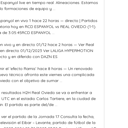
Espanyol live en tiempo real. Alineaciones. Estamos 
o formaciones de equipo y ...

anyol en vivo 1 hace 22 horas — directo | Partidos 
natoria hoy en RCD ESPANYOL vs REAL OVIEDO (1-1). 
a de 3:05:45RCD ESPANYOL ...

 vivo y en directo 01/12 hace 2 horas — Ver Real 
 en directo 01/12/2023 Ver LALIGA HYPERMOTION 
ecto y en diferido con DAZN ES.

mir el 'efecto Ramis' hace 8 horas — Un renovado 
uevo técnico afronta este viernes una complicada 
Oviedo con el objetivo de sumar ...

, resultados H2H Real Oviedo se va a enfrentar a 
 UTC en el estadio Carlos Tartiere, en la ciudad de 
. El partido es parte del/de ...

ver el partido de la Jornada 17 Consulta la fecha, 
levisión el Eibar – Levante, partido de fútbol de la 