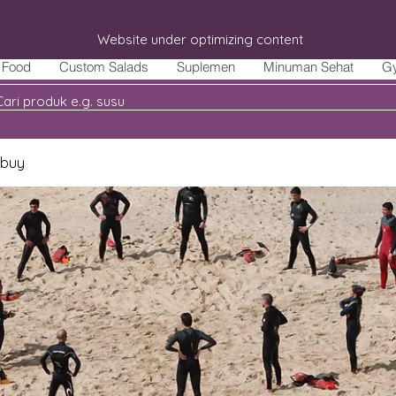
Website under optimizing content
Food
Custom Salads
Suplemen
Minuman Sehat
G
 buy