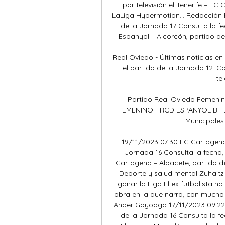
por televisión el Tenerife – FC
LaLiga Hypermotion... Redacción E
de la Jornada 17 Consulta la fec
Espanyol – Alcorcón, partido de 
Real Oviedo - Últimas noticias en
el partido de la Jornada 12. Co
tel
Partido Real Oviedo Femeni
FEMENINO - RCD ESPANYOL B FE
Municipales
19/11/2023 07:30 FC Cartagena 
Jornada 16 Consulta la fecha, 
Cartagena – Albacete, partido de
Deporte y salud mental Zuhaitz 
ganar la Liga El ex futbolista ha
obra en la que narra, con mucho 
Ander Goyoaga 17/11/2023 09:22 E
de la Jornada 16 Consulta la fec