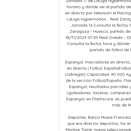
Jornada 17 de LaLiga Hypermotion 
horario y dónde ver el partido de
en directo por televisión el Racing
LaLiga Hypermotion... Real Zarag
Jornada 16 Consulta la fecha, h
Zaragoza – Huesca, partido de f
18/11/2023 07:30 Real Oviedo – Eib
Consulta la fecha, hora y dónde ve
partido de fútbol de 
Espanyol: marcadores en directo, 
en directo | Fútbol, EspañaFútbo
Llobregat) Capacidad: 40 000 Ayu
de la sección Fútbol/España. Fla
Espanyol, resultados parciales y 
(goleadores, tarjetas, comparaci
Espanyol, en Flashscore. es pued
más de 90
Deportes, Barça Muere Francesc
que era director deportivo, ha a
Montse Tomé, nueva seleccionado