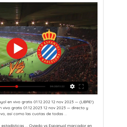
ol en vivo gratis 01.12.202 12 nov 2023 — (LIBRE!) 
 vivo gratis 01.12.2023 12 nov 2023 — directo y 
vo, así como las cuotas de todas ...

 estadísticas ... Oviedo vs Espanyol marcador en 