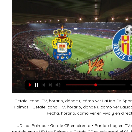
Getafe: canal TV, horario, dónde y cómo ver LaLiga EA Sports hace 11 horas — Las Palmas - Getafe: canal TV, horario, dónde y cómo ver LaLiga EA Sports online hoy · Fecha, horario, cómo ver en vivo y en directo en ...

UD Las Palmas - Getafe CF en directo • Partido hoy en TV online, gratis en vivoEl partido entre UD Las Palmas y Getafe CF se celebrará el 01. 12. 2023, a la hora 19:00. El lugar del encuentro, que promete ser muy emocionante, será Estadio de Gran Canaria. El encuentro forma parte de los partidos de: La Liga, Fútbol. La retransmisión en TV está prevista en el canal DAZN2, beIN Sports Arabia 3 HD, beIN Sports English 2, DIRECTV Sports Argentina, Optus Sport, DIRECTV Sports Caribbean, Arena Sport 3P, MAX Sport 4, DIRECTV Sports Chile, PrimeTel 2, DIRECTV Sports Colombia, Sky HD, Arena Sport 6, DIRECTV Sports Ecuador, Premier Sport, Arena Sport 3, Movistar LaLiga, beIN Sports MAX 7, Nova Sports 1, Spíler 2 TV, Viaplay Sports 2, LaLigaTV, Premier Sports 2, One Sport, Arena 3 Premium, TSN4, Canal 5 Televisa, TV2 Sport Premium, A Sports, DIRECTV Sports Peru, Eleven Sports 3, Eleven Sports 1 Portugal, SuperSport LaLiga, ESPN Deportes TV, MEGOGO Football 3, DIRECTV Sports Uruguay, DIRECTV Sports Venezuela. 

Partidos y Horarios | Calendario LaLiga, Champions y Europa LeagueDisfruta del fútbol con OrangeNo hay partidos en las fechas seleccionadasFútbol 29 de noviembre, 21:00DAZN LALIGA113 1 de diciembre, 21:00M|LALIGA TV110 2 de diciembre, 14:00DAZN LALIGA113 2 de diciembre, 16:15M|LALIGA TV110 2 de diciembre, 18:30DAZN LALIGA - 2113 - 274 2 de diciembre, 21:00M|LALIGA TV110 3 de diciembre, 14:00DAZN LALIGA113 3 de diciembre, 16:15M|LALIGA TV110 3 de diciembre, 18:30DAZN LALIGA113 3 de diciembre, 21:00M|LALIGA TV - UHD - 2110 - 111 - 112 4 de diciembre, 21:00DAZN LALIGA113Fútbol 28 de noviembre, 18:45M|Liga de Campeones114 28 de noviembre, 18:45M|Liga de Campeones 3118 28 de noviembre, 21:00M|Liga de Campeones114 28 de noviembre, 21:00M|Liga de Campeones 2116 28 de noviembre, 21:00M|Liga de Campeones 4276 28 de noviembre, 21:00M|Liga de Campeones 5277 28 de noviembre, 21:00M|Liga de Campeones 6278 28 de noviembre, 21:00M|Liga de Campeones 7279 28 de noviembre, 21:00M|Liga de Campeones 8280 29 de noviembre, 18:45M|Liga de Campeones114 29 de noviembre, 18:45M|Liga de Campeones 3118 29 de noviembre, 21:00M|Liga de Campeones114 29 de noviembre, 21:00M|Liga de Campeones 2116 29 de noviembre, 21:00M|Liga de Campeones 4276 29 de noviembre, 21:00M|Liga de Campeones 5277 29 de noviembre, 21:00M|Liga de Campeones 6278 29 de noviembre, 21:00M|Liga de Campeones 7279 29 de noviembre, 21:00M|Liga de Campeones 8280Fútbol 30 de noviembre, 18:45M|Liga de Campeones114 30 de noviembre, 18:45M|Liga de Campeones 2116 30 de noviembre, 18:45M|Liga de Campeones 3118 30 de noviembre, 18:45M|Liga de Campeones 4276 30 de noviembre, 18:45M|Liga de Campeones 5277 30 de noviembre, 18:45M|Liga de Campeones 6278 30 de noviembre, 18:45M|Liga de Campeones 7279 30 de noviembre, 18:45M|Liga de Campeones 8280 30 de noviembre, 21:00M|Liga de Campeones114 30 de noviembre, 21:00M|Liga de Campeones 2116 30 de noviembre, 21:00M|Liga de Campeones 4276 30 de noviembre, 21:00M|Liga de Campeones 5277 30 de noviembre, 21:00M|Liga de Campeones 6278 30 de noviembre, 21:00M|Liga de Campeones 7279 30 de noviembre, 21:00M|Liga de Campeones 8280 30 de noviembre, 21:00M|Liga de Campeones 9281 30 de noviembre, 21:00M|Liga de Campeones 10282Fútbol 30 de noviembre, 18:45M|Liga de Campeones 3118 30 de noviembre, 18:45M|Liga de Campeones 9281 30 de noviembre, 18:45M|Liga de Campeones 10282 30 de noviembre, 18:45M|Liga de Campeones 11283 30 de noviembre, 18:45M|Liga de Campeones 12284 30 de noviembre, 18:45M|Liga de Campeones 13285 30 de noviembre, 18:45M|Liga de Campeones 14286 30 de noviembre, 18:45M|Liga de Campeones 15287 30 de noviembre, 18:45M|Liga de Campeones 16288 30 de noviembre, 21:00M|Liga de Campeones 11283 30 de noviembre, 21:00M|Liga de Campeones 12284 30 de noviembre, 21:00M|Liga de Campeones 13285 30 de noviembre, 21:00M|Liga de Campeones 14286 30 de noviembre, 21:00M|Liga de Campeones 15287 30 de noviembre, 21:00M|Liga de Campeones 16288 30 de noviembre, 21:00M|Liga de Campeones 17289 30 de noviembre, 16:30M|Liga de Campeones 2116Fútbol 22 de noviembre, 21:00M|Liga de Campeones - 2114 - 116Fútbol 16 de noviembre, 18:00La 1 TVE1 19 de noviembre, 20:45La 1 TVE1Fútbol 1 de diciembre, 20:30LALIGA TV HYPERMOTION119 2 de diciembre, 16:15LALIGA TV HYPERMOTION119 2 de diciembre, 16:15LALIGA TV HYPERMOTION 2120 2 de diciembre, 18:30LALIGA TV HYPERMOTION119 2 de diciembre, 21:00LALIGA TV HYPERMOTION119 3 de diciembre, 14:00LALIGA TV HYPERMOTION119 3 de diciembre, 16:15LALIGA TV HYPERMOTION119 3 de diciembre, 18:30LALIGA TV HYPERMOTION119 3 de diciembre, 18:30LALIGA TV HYPERMOTION 2120 3 de diciembre, 21:00LALIGA TV HYPERMOTION119 4 de diciembre, 20:30LALIGA TV HYPERMOTION119Fútbol 2 de diciembre, 15:30M|Liga de Campeones114 2 de diciembre, 18:30M|Liga de Campeones 2116 3 de diciembre, 17:30M|Liga de Campeones114 3 de diciembre, 19:30M|Liga de Campeones - 3114 -118Fútbol 1 de diciembre, 15:00M|Liga de Campeones114 2 de diciembre, 18:00M|Liga de Campeones114 2 de diciembre, 20:45M|Liga de Campeones114 3 de diciembre, 18:00M|Liga de Campeones114Fútbol 1 de diciembre, 21:00Eurosport 2101Fútbol 31 de octubre, 19:00La 1 TVE1Fútbol 26 de noviembre, 12:00GOL PLAY137Filtrar por HoyMañanaTres próximos díasEsta semanaLaLiga EA SportsChampions LeagueEuropa LeagueConference LeagueCopa del ReyEurocopaLaLiga HypermotionBundesliga AlemaniaSerie A ItaliaLigue 1 FranciaCopa de las NacionesLiga femeninaPartidos de los próximos díasNo hay partidos en las fechas seleccionadasFútbol 29 de noviembre, 21:00DAZN LALIGA113 1 de diciembre, 21:00M|LALIGA TV110 2 de diciembre, 14:00DAZN LALIGA113 2 de diciembre, 16:15M|LALIGA TV110 2 de diciembre, 18:30DAZN LALIGA - 2113 - 274 2 de diciembre, 21:00M|LALIGA TV110 3 de diciembre, 14:00DAZN LALIGA113 3 de diciembre, 16:15M|LALIGA TV110 3 de diciembre, 18:30DAZN LALIGA113 3 de diciembre, 21:00M|LALIGA TV - UHD - 2110 - 111 - 112 4 de diciembre, 21:00DAZN LALIGA113Fútbol 28 de noviembre, 18:45M|Liga de Campeones114 28 de noviembre, 18:45M|Liga de Campeones 3118 28 de noviembre, 21:00M|Liga de Campeones114 28 de noviembre, 21:00M|Liga de Campeones 2116 28 de noviembre, 21:00M|Liga de Campeones 4276 28 de noviembre, 21:00M|Liga de Campeones 5277 28 de noviembre, 21:00M|Liga de Campeones 6278 28 de noviembre, 21:00M|Liga de Campeones 7279 28 de noviembre, 21:00M|Liga de Campeones 8280 29 de noviembre, 18:45M|Liga de Campeones114 29 de noviembre, 18:45M|Liga de Campeones 3118 29 de noviembre, 21:00M|Liga de Campeones114 29 de noviembre, 21:00M|Liga de Campeones 2116 29 de noviembre, 21:00M|Liga de Campeones 4276 29 de noviembre, 21:00M|Liga de Campeones 5277 29 de noviembre, 21:00M|Liga de Campeones 6278 29 de noviembre, 21:00M|Liga de Campeones 7279 29 de noviembre, 21:00M|Liga de Campeones 8280Fútbol 22 de noviembre, 21:00M|Liga de Campeones - 2114 - 116Fútbol 30 de noviembre, 18:45M|Liga de Campeones114 30 de noviembre, 18:45M|Liga de Campeones 2116 30 de noviembre, 18:45M|Liga de Campeones 3118 30 de noviembre, 18:45M|Liga de Campeones 4276 30 de noviembre, 18:45M|