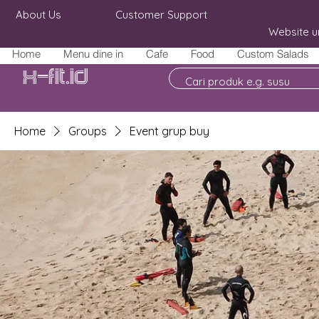
About Us
Customer Support
Website u
Home
Menu dine in
Cafe
Food
Custom Salads
X-fit.id
Home
Groups
Event grup buy