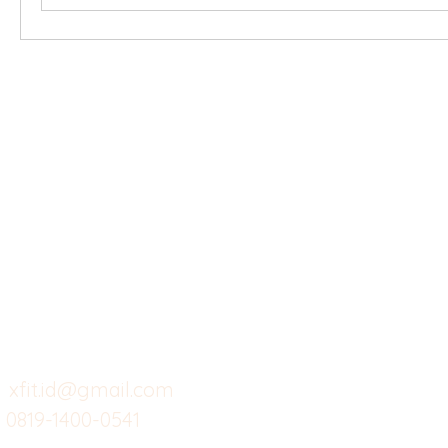
X-fit.id
Menu
Ca
Butuh Bantuan?
Home
Ve
Kunjungi
Customer
Menu dine in
Ba
Support kami
Cafe
Wi
untuk layanan atau email
berikut
Food
Da
Custom Salads
Mea
xfit.id@gmail.com
0819-1400-0541
Suplemen
Sof