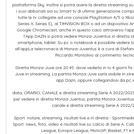
piattaforma Sky. Inoltre si potrà avere la diretta streaming su
i suoi abbonati sia su Smart tv di ultima generazione compat
tutte le tv collegate ad una console PlayStation 4/5 o Xbo
Series X, Series S), al TIMVISION BOX o ad un dispositivo A
Google Chromecast, anche in questo caso attraverso l’appl
l’App DAZN si potrà vedere Monza-Juventus in diretta s
smartphone, tablet. Su pc o notebook è possibile vedere la
all’appLa telecronaca di Monza-Juventus è a cura di Stefan
Riccardo Montolivo al commento tecnico
Diretta Monza-Juve ore 20:45: dove vederla in tv 4 giorni 
Juve in streaming. La partita Monza-Juve sarà visibile in st
app Dazn, oppure collegandosi da pc e .
data, ORARIO, CANALE e diretta streaming Serie A 2022/2023 L'
per vedere in diretta Monza-Juentus, partita Monza-Juventus og
canale e diretta streaming Serie A 2022/2
Sport: notizie, streaming, risultati live e in diretta - Sportmedi
Sport: news, foto, video e risultati live su calcio di Serie A, 
League, Europa League, MotoGP, Basket, F1 e F