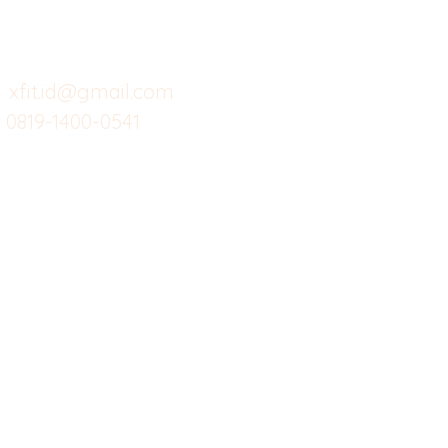
Cafe
Wi
untuk layanan atau email
berikut
Food
Da
Custom Salads
Mea
xfit.id@gmail.com
0819-1400-0541
Suplemen
Sof
Minuman Sehat
Cle
Gym
Ce
Investor
Workout
Others