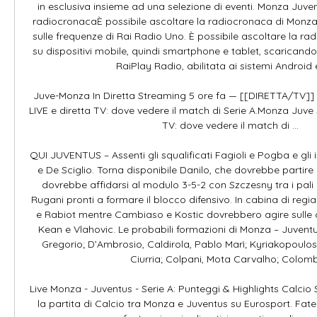
in esclusiva insieme ad una selezione di eventi. Monza Juven
radiocronacaÈ possibile ascoltare la radiocronaca di Monza-J
sulle frequenze di Rai Radio Uno. È possibile ascoltare la rad
su dispositivi mobile, quindi smartphone e tablet, scaricando 
RaiPlay Radio, abilitata ai sistemi Android e
Juve-Monza In Diretta Streaming 5 ore fa — [[DIRETTA/TV]]
LIVE e diretta TV: dove vedere il match di Serie A.Monza Juve 
TV: dove vedere il match di ...

QUI JUVENTUS – Assenti gli squalificati Fagioli e Pogba e gli i
e De Sciglio. Torna disponibile Danilo, che dovrebbe partire d
dovrebbe affidarsi al modulo 3-5-2 con Szczesny tra i pali 
Rugani pronti a formare il blocco difensivo. In cabina di regi
e Rabiot mentre Cambiaso e Kostic dovrebbero agire sulle co
Kean e Vlahovic. Le probabili formazioni di Monza – Juventu
Gregorio; D’Ambrosio, Caldirola, Pablo Marì; Kyriakopoulos, 
Ciurria; Colpani, Mota Carvalho; Colombo
Live Monza - Juventus - Serie A: Punteggi & Highlights Calcio Se
la partita di Calcio tra Monza e Juventus su Eurosport. Fate 