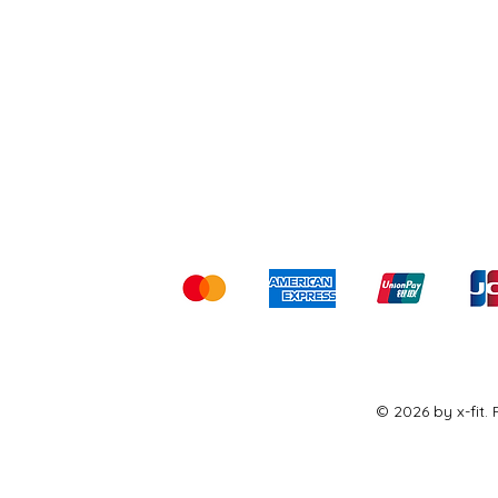
Shipping & Returns
Ter
Kami menerima me
© 2026 by x-fit.