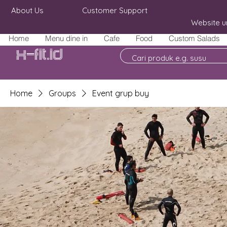
About Us
Customer Support
Website u
Home
Menu dine in
Cafe
Food
Custom Salads
X-fit.id
Home
Groups
Event grup buy