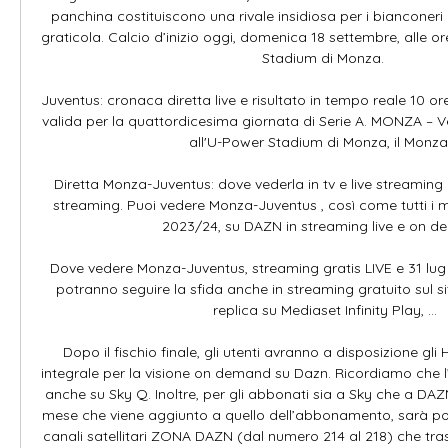
panchina costituiscono una rivale insidiosa per i bianconeri in 
graticola. Calcio d’inizio oggi, domenica 18 settembre, alle or
Stadium di Monza. 

Juventus: cronaca diretta live e risultato in tempo reale 10 or
valida per la quattordicesima giornata di Serie A. MONZA – V
all'U-Power Stadium di Monza, il Monza .
Diretta Monza-Juventus: dove vederla in tv e live streaming D
streaming. Puoi vedere Monza-Juventus , così come tutti i m
2023/24, su DAZN in streaming live e on d
Dove vedere Monza-Juventus, streaming gratis LIVE e 31 lug 2
potranno seguire la sfida anche in streaming gratuito sul si
replica su Mediaset Infinity Play, ...

Dopo il fischio finale, gli utenti avranno a disposizione gli H
integrale per la visione on demand su Dazn. Ricordiamo che l
anche su Sky Q. Inoltre, per gli abbonati sia a Sky che a DAZN
mese che viene aggiunto a quello dell’abbonamento, sarà poss
canali satellitari ZONA DAZN (dal numero 214 al 218) che tras