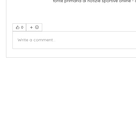
fonte primaria di notizie sportive online - c'
0
Write a comment...
X-fit.id
Menu
Ca
Butuh Bantuan?
Home
Ve
Kunjungi
Customer
Menu dine in
Ba
Support kami