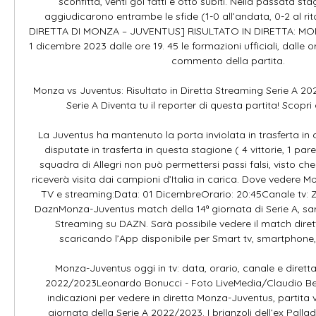
sconfitta, venti gol fatti e otto subiti. Nella passata stagi
aggiudicarono entrambe le sfide (1-0 all’andata, 0-2 al r
DIRETTA DI MONZA – JUVENTUS] RISULTATO IN DIRETTA: MO
1 dicembre 2023 dalle ore 19. 45 le formazioni ufficiali, dalle 
commento della partita. 

Monza vs Juventus: Risultato in Diretta Streaming Serie A 20
Serie A Diventa tu il reporter di questa partita! Scopri
La Juventus ha mantenuto la porta inviolata in trasferta in ci
disputate in trasferta in questa stagione ( 4 vittorie, 1 pare
squadra di Allegri non può permettersi passi falsi, visto ch
riceverà visita dai campioni d’Italia in carica. Dove vedere M
TV e streaming:Data: 01 DicembreOrario: 20:45Canale tv:
DaznMonza-Juventus match della 14ª giornata di Serie A, sar
Streaming su DAZN. Sarà possibile vedere il match diret
scaricando l’App disponibile per Smart tv, smartphone, 
Monza-Juventus oggi in tv: data, orario, canale e diretta
2022/2023Leonardo Bonucci - Foto LiveMedia/Claudio Bene
indicazioni per vedere in diretta Monza-Juventus, partita v
giornata della Serie A 2022/2023. I brianzoli dell’ex Pallad