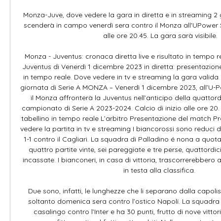
Monza-Juve, dove vedere la gara in diretta e in streaming 2 
scenderà in campo venerdì sera contro il Monza all'UPower St
alle ore 20.45. La gara sarà visibile.

Monza - Juventus: cronaca diretta live e risultato in tempo r
Juventus di Venerdì 1 dicembre 2023 in diretta: presentazione,
in tempo reale. Dove vedere in tv e streaming la gara valida
giornata di Serie A MONZA – Venerdì 1 dicembre 2023, all’U-
il Monza affronterà la Juventus nell’anticipo della quattor
campionato di Serie A 2023-2024. Calcio di inizio alle ore 20.
tabellino in tempo reale L’arbitro Presentazione del match Pr
vedere la partita in tv e streaming I biancorossi sono reduci 
1-1 contro il Cagliari. La squadra di Palladino é nona a quota
quattro partite vinte, sei pareggiate e tre perse, quattordici 
incassate. I bianconeri, in casa di vittoria, trascorrerebbero
in testa alla classifica. 

Due sono, infatti, le lunghezze che li separano dalla capolis
soltanto domenica sera contro l’ostico Napoli. La squadra di 
casalingo contro l’Inter e ha 30 punti, frutto di nove vittor