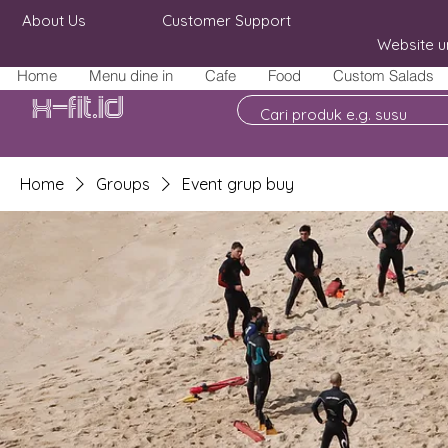
About Us
Customer Support
Website u
Home
Menu dine in
Cafe
Food
Custom Salads
X-fit.id
Home
Groups
Event grup buy