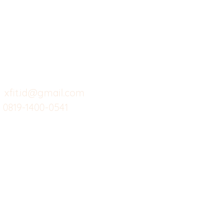
Butuh Bantuan?
Home
Ve
Kunjungi
Customer
Menu dine in
Ba
Support kami
Cafe
Wi
untuk layanan atau email
berikut
Food
Da
Custom Salads
Mea
xfit.id@gmail.com
0819-1400-0541
Suplemen
Sof
Minuman Sehat
Cle
Gym
Ce
Investor
Workout
Others