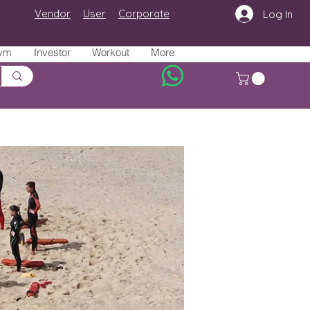
Vendor
User
Corporate
Log In
ym
Investor
Workout
More