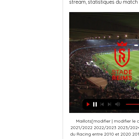
stream, statistiques du match 
Maillots[modifier | modifier le code] Maillots du Racing depuis 2021 2020/2021 2021/2022 2022/2023 2023/2024 Maillotdomicile Maillotextérieur 3e maillot Maillots du Racing entre 2010 et 2020 2010/2011 2011/2012 2012/2013 2013/2014 2014/2015 2015/2016 2016/2017 2017/2018 2018/2019 2019/2020 3e maillot Affluences[modifier | modifier le code] Depuis la saison 1945-1946, les meilleures affluences moyennes à domicile sont obtenues en 1993, année de remontée en Division 1 avec 21 773 spectateurs, et en 1979, année du titre de champion de France avec 21 086 spectateurs. Les moyennes s'améliorent en général à l'occasion des montées en première division, la plus forte progression d'une saison sur l'autre faisant suite à la montée en D1 de 1977 avec une progression de 15 219 spectateurs. 

Stade Reims vs. Strasbourg: Live Stream, TV Channel il y a 3 jours — Find out how to watch, live stream or TV channel and game time information for the Ligue 1 matchup between Stade Reims and Strasbourg.

Premiers titres nationaux et premières compétitions européennes (1945-1970)[modifier | modifier le code] En 1945, le club reprend son nom de Racing Club de Strasbourg et participe à nouveau au championnat de France professionnel. Bien que meurtri par le conflit, le club se classe troisième du championnat 1946-1947 et atteint la finale de la Coupe de France cette même année[22]. Les Strasbourgeois échouent contre le tenant du titre, le Lille OSC. Quatre ans après, le Racing décroche son premier titre national en venant à bout de l'US Valenciennes-Anzin en finale de la Coupe de France 1951 sur le score de 3-0. 

Il est fondé pendant l'hiver 1953 par Germain Muller[278], humoriste et à l'époque adjoint au maire de Strasbourg. La dénomination actuelle du groupe date du milieu des années 1980[279]. Le nombre d'adhérents du Club central des supporters varie ces dernières années de 600 à 1 000, 800 en 2008[280], et en 2017-2008: plus de 200. Le groupe des Ultra Boys 90, appelés aussi UB90, date de 1990. En tant qu'ultras leurs membres, au nombre de 450 en 2007-2008[281], soutiennent activement le RC Strasbourg par leurs tifos, leurs chants et leurs déplacements à l'extérieur[282][source insuffisante]. 

Reims v RC Strasbourg Pronostics et Résultats & Côtes Stade; Stade Auguste-Delaune, Reims, France. Comment regarder en direct streaming Reims vs RC Strasbourg. Vous pouvez regarder le match en direct et ...

Le nombre de membres du groupe atteint 200 lors de la saison 2004-2005 et 300 en 2008[287][source insuffisante]. S'ensuit une période vaches maigres sur la même dynamique que celle du club, le groupe durant la saison 2010 se retrouve avec une trentaine de membres. Toujours sur la même dynamique que le club, mais cette fois-ci positive le groupe reprend des couleurs en changeant progressivement de bâche, d'image (parfois qualifié de groupe inactif) et surtout d'attitude au stade et à l'extérieur en devenant acteur à part entière du quart de virage. 

Watch Stade de Reims vs RC Strasbourg Alsace Watch Stade de Reims vs RC Strasbourg Alsace and stream ABC, CBS, FOX, NBC, ESPN & more top channels without cable. Cloud DVR included. No installation.

Ne disposant pas encore de son terrain propre, l'équipe dispute ses premiers matchs amicaux à l'extérieur. À partir de 1909 et notamment à l'occasion de son premier championnat officiel en 1909-1910, le club joue sur le terrain du Polygone à Neudorf. Pour chaque rencontre à domicile, il est néanmoins obligé de monter puis démonter les buts et de tracer les lignes de terrain à la craie[8]. Pour accompagner ces premiers succès sportifs, le club se lance à la recherche d'un nouveau terrain sous l'impulsion du futur président Charles Belling[8]. En contrepartie d’un loyer mensuel de 300 marks le club, alors dénommé FC Neudorf, signe en 1914[147] un bail de longue durée pour disposer du jardin Haemmerlé, longue pra