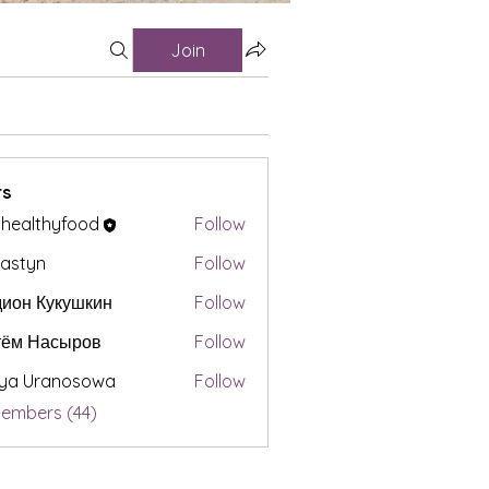
Join
s
t healthyfood
Follow
astyn
Follow
ион Кукушкин
Follow
тём Насыров
Follow
iya Uranosowa
Follow
Members (44)