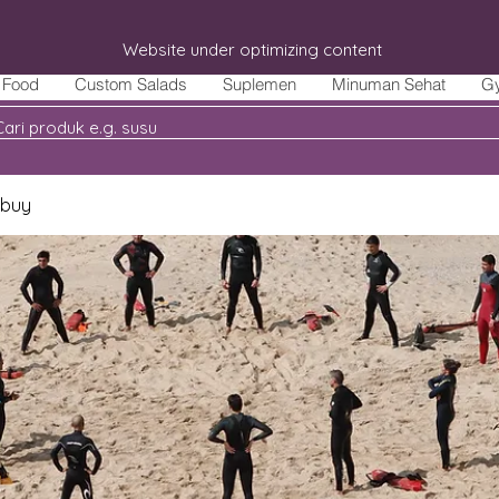
Website under optimizing content
Food
Custom Salads
Suplemen
Minuman Sehat
G
 buy