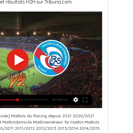
et résultats H2H sur Tribuna.com.
irie entourée de jardins ouvriers et lieu de l'actuel stade de la Meinau. 

Au classement du championnat de France des tribunes, qui récompense la fidélité du public et l'ambiance et l'animation dans le stade, Strasbourg se classe troisième de Ligue 2 en 2006-2007 derrière Caen et Metz[273], puis douzième de Ligue 1 la saison suivante et huitième de Ligue 2 en 2008-2009[274]. Lors de la saison 2016-2017, Strasbourg obtient le titre de champion de France des tribunes de Ligue 2 respectivement devant le Amiens SC et le RC Lens [275]. Supporters[modifier | modifier le code] Tifo des supporters du RC Strasbourg avec l'inscription « vaincre », au Stade de France lors de la finale victorieuse en Coupe de la Ligue 2005 Le public strasbourgeois est très exigeant envers l'équipe du Racing et ses joueurs. 

▶️ Reims vs Strasbourg - Live stream & pronostics, H2H ... Stade Reims et RC Strasbourg est 1-1. 4 matches se sont terminés sur ce score. Durant les 9 dernières rencontres jouées par Stade Reims à domicile, Stade Reims ...

Racing Club de Strasbourg Alsace: Le Racing Stade de Reims-Racing (J14) : la conf' d'avant match en replay. Revivez en Grand succès pour le « Racing Esport Live Show », organisé mercredi 29 mars dernier ...

Il repasse sur les saisons suivantes à une grosse centaine de membres. Tout comme les UB90, depuis le début de la saison 2016-2017, le KCB et le CCS se retrouvent également dans la tribune Ouest haute L'association Hansi Elsass est fondée officiellement en 1994[288]. Ses membres, au nombre de 150 pour la saison 2007-2008, sont présents dans le quart de virage sud-ouest du stade de la Meinau[285]. Les Blueje Kempfer existent depuis 1993[289]. Le nom de l'association fait référence à l'esprit de battant (Kempfer en alsacien) et à la couleur bleue du club (Blueje en alsacien). 

Strasbourg vs Reims : Résultats Match Live - Foot Direct Statistiques des matchs entre Strasbourg - Reims : score des matchs, moyenne de buts, buts marqués par quart d'heure...

National 3 - Groupe I - 2023 - 2024 : Strasbourg Fcosk 06 Stade de Reims (2), 17h00, Strasbourg Fcosk 06. 16/03/2024, Strasbourg Fcosk 06 Strasbourg Fcosk 06. Sites du groupe EBRA. L'Alsace · Le Bien Public · Le ...

À l'été 2020, le club annonce la signature d'un nouveau sponsor principal pour 3 ans: Winamax[249]. Le site de paris sportif remplace donc CroisiEurope à l'avant du maillot extérieur et à l'arrière du maillot domicile. En 2021 est renouvelé le contrat de sponsoring d'ÉS de 5 ans, signant ainsi le plus long partenariat maillot actuel du football français[250]. Le 17 mai 2022 est annoncé le partenariat avec Soprema, acteur important dans le secteur de l'étanchéité[251]. 

Strasbourg Reims En direct Gratuit Strasbourg Reims en direct streaming Gratuit 6 mars 2022 live. Reims Strasbourg le match en direct. Suivez le match Reims Strasbourg en direct LIVE Stade

L'association Allez les Bleus Champions[290][source insuffisante] a été fondée dans les années 1990, elle comptait à son apogée une cinquantaine de membres qui étaient répartis dans toutes les tribunes de la Meinau. Après la chute de RCS dans le sport amateur, l'association perd la quasi-totalité de ses membres. Depuis le retour au premier plan en Ligue 2 durant la saison 2016/2017, l'association refait surface; elle compte en 2017 une vingtaine de membres, puis plus de 200 en 2018. Supporters ultras au stade de la Meinau Des supporters étrangers se déplacent aussi en nombre pour suivre le Racing Club de Strasbourg. 

La création des UB90 se fait pour se démarquer des Meinau Boys, groupe de supporters violents qui était à la fin des années 1980 le seul groupe de supporters soutenant activement le Racing[283][source insuffisante]. Lors des rencontres à domicile, les Ultra Boys 90 se retrouvent dans le quart de virage Nord-Ouest du stade de la Meinau[284]. Depuis la saison 2016-2017, les UB90 se retrouvent désormais dans le tribune Ouest Haute (ou tribune populaire) du stade de la Meinau. En 2017-2018, le groupe compte plus de 600 adhérents, ce qui fait de lui le plus grand groupe de supporters. Le plus grand des cinq autres groupes de supporters est celui du Kop Ciel et Blanc créé en 2000 et issu du Club Central des Supporters. Le Kop Ciel et Blanc est un groupe de supporters familial[285], qui anime le quart de virage Nord-Ouest depuis 2003[286][source insuffisante]. 

Strasbourg : Actualité, Mercato, Transfert, Résultats. Transferts, mercato, actualité du Racing Club de Strasbourg Alsace, toutes les Le Stade de Reims reçoit le Racing Club de Strasbourg au Stade Auguste ...

Le deuxième poste de recettes le plus important est le sponsoring et la publicité avec 5, 0 M€, soit 18% du total. Les recettes liées aux matchs contribuent à hauteur de 3, 7 M€, soit 13%, alors que celles liées au merchandising sont négligeables (0, 3 M€). Les collectivités territoriales subventionnent le club à hauteur de 1, 9 M€ de façon stable depuis 2003. Les charges sont de 31, 4 M€ en 2007-2008. 

Outre Dominique Dropsy, cinq autres joueurs de l'équipe championne de France 1979 sont appelés en équipe de France cette saison-là. Il s'agit de Raymond Domenech, Albert Gemmrich, Roger Jouve, Francis Piasecki et Roland Wagner. Les derniers joueurs à avoir été appelés en équipe de France alors qu'ils portaient le maillot du RCS sont Marc Keller et Frank Lebœuf dans les années 1990[132], [133]. Politique de recrutement[modifier | modifier le code] L'effectif 1936-1937 avec Rohr (debout, 2e à gauche), Blum (debout à droite), Schwartz (accroupis à gauche) et Heisserer (accroupis à droite) L'équipe des années 1930 qui remporte les premiers succès nationaux du club comporte régulièrement des joueurs d'Europe centrale et orientale, comme l'attaquant allemand Oskar Rohr et le roumain Alexander Schwartz[17]. Josef Blum, un ancien de l'équipe nationale autrichienne de la Wunderteam, fait partie des quelques entraîneurs autrichiens qui se succèdent à la tête du club à cette période. 

Match Reims - Strasbourg : Sur quelle chaîne TV & ... Stade Auguste-Delaune II à 21:00. Programme Foot vous donne toutes