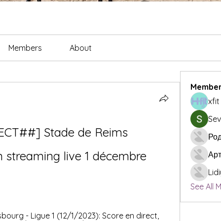
Members
About
Member
xfi
Sev
CT##] Stade de Reims 
Род
 streaming live 1 décembre 
Ар
Lid
See All 
ourg - Ligue 1 (12/1/2023): Score en direct, 