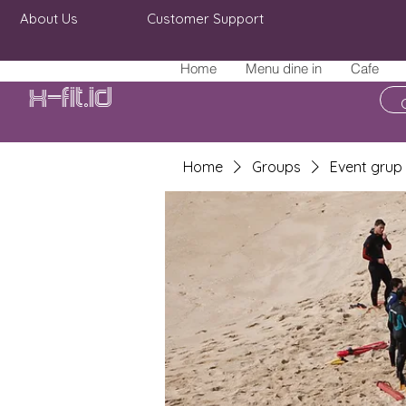
About Us
Customer Support
Home
Menu dine in
Cafe
X-fit.id
Home
Groups
Event grup