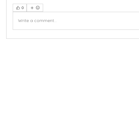
0
Write a comment...
X-fit.id
Menu
Ca
Butuh Bantuan?
Home
Ve
Kunjungi
Customer
Menu dine in
Ba
Support kami
Cafe
Wi
untuk layanan atau email
berikut
Food
Da