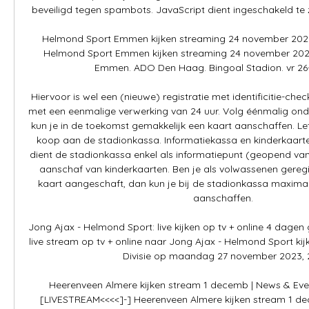
beveiligd tegen spambots. JavaScript dient ingeschakeld te zi
Helmond Sport Emmen kijken streaming 24 november 2023
Helmond Sport Emmen kijken streaming 24 november 2023
Emmen. ADO Den Haag. Bingoal Stadion. vr 26-0
Hiervoor is wel een (nieuwe) registratie met identificitie-chec
met een eenmalige verwerking van 24 uur. Volg éénmalig ond
kun je in de toekomst gemakkelijk een kaart aanschaffen. Let o
koop aan de stadionkassa. Informatiekassa en kinderkaart
dient de stadionkassa enkel als informatiepunt (geopend vana
aanschaf van kinderkaarten. Ben je als volwassenen geregi
kaart aangeschaft, dan kun je bij de stadionkassa maximaa
aanschaffen. 

Jong Ajax - Helmond Sport: live kijken op tv + online 4 dagen
live stream op tv + online naar Jong Ajax - Helmond Sport ki
Divisie op maandag 27 november 2023, 2
Heerenveen Almere kijken stream 1 decemb | News & Even
[LIVESTREAM<<<<]-] Heerenveen Almere kijken stream 1 de