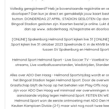
Volledig geregistreerd? Heb je bovenstaande registratie en ver
doorlopen? Dan kun je direct en gemakkelijk jouw kaart best
button. DONDERDAG 27 APRIL: STADION GESLOTEN Op donder
Bingoal Stadion gesloten zijn. Kaarten bestel je online. Lukt d
dan op www. adodenhaag. nl/registratie en doorloop
[ONLINE] Spakenburg Helmond Sport kijken live 31 [ONLIN
Sport kijken live 31 oktober 2023 Speelronde 0. in de KNVB be
tussen SV Spakenburg en Helmond Sport in
Helmond Sport Helmond Sport - Live Soccer TV - Voetbal tv-ove
streams, Live voetbaltussenstanden, Wedstrijden, Standen, U
Alles over ADO Den Haag - Helmond SportVrijdag wordt er om
het Bingoal Stadion tegen Helmond Sport. Door de overwinn
Graafschap blijft de hoop op het behalen van Play-Offs nog al
zijn voor ADO Den Haag wel minimaal vier overwinningen n
aanstaande vrijdag tegen Helmond Sport. FEITEN EN WEE
Helmond Sport won de eerste ontmoeting met ADO Den Haa
Keuken Kampioen Divisie (2-1) maar wist nog nooit twee keer