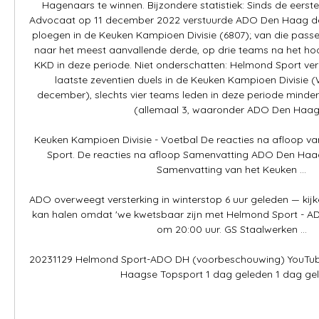
Hagenaars te winnen. Bijzondere statistiek: Sinds de eerste
Advocaat op 11 december 2022 verstuurde ADO Den Haag de 
ploegen in de Keuken Kampioen Divisie (6807); van die passes
naar het meest aanvallende derde, op drie teams na het hoo
KKD in deze periode. Niet onderschatten: Helmond Sport verlo
laatste zeventien duels in de Keuken Kampioen Divisie (W
december), slechts vier teams leden in deze periode minder
(allemaal 3, waaronder ADO Den Haag)
Keuken Kampioen Divisie - Voetbal De reacties na afloop va
Sport. De reacties na afloop Samenvatting ADO Den Haag
Samenvatting van het Keuken ...

ADO overweegt versterking in winterstop 6 uur geleden — kijke
kan halen omdat 'we kwetsbaar zijn met Helmond Sport - 
om 20:00 uur. GS Staalwerken ...

20231129 Helmond Sport-ADO DH (voorbeschouwing) YouTube
Haagse Topsport 1 dag geleden 1 dag ge