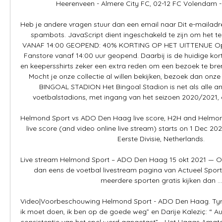
Heerenveen - Almere City FC, 02-12 FC Volendam - P
Heb je andere vragen stuur dan een email naar Dit e-mailadre
spambots. JavaScript dient ingeschakeld te zijn om het t
VANAF 14:00 GEOPEND: 40% KORTING OP HET UITTENUE Op d
Fanstore vanaf 14:00 uur geopend. Daarbij is de huidige kort
en keepersshirts zeker een extra reden om een bezoek te bre
Mocht je onze collectie al willen bekijken, bezoek dan on
BINGOAL STADION Het Bingoal Stadion is net als alle a
voetbalstadions, met ingang van het seizoen 2020/2021, ee
Helmond Sport vs ADO Den Haag live score, H2H and Helmo
live score (and video online live stream) starts on 1 Dec 202
Eerste Divisie, Netherlands.

Live stream Helmond Sport – ADO Den Haag 15 okt 2021 — Onl
dan eens de voetbal livestream pagina van Actueel Sportni
meerdere sporten gratis kijken dan ...

Video|Voorbeschouwing Helmond Sport - ADO Den Haag. Tyres
ik moet doen, ik ben op de goede weg” en Darije Kaleziç: “ Aut
consistentie van het spel werd aangetast” - Het Haags Amate