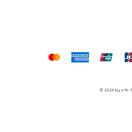
Shipping & Returns
Ter
Kami menerima me
© 2026 by x-fit.