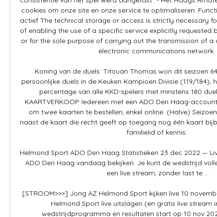
cookies om onze site en onze service te optimaliseren. Functio
actief The technical storage or access is strictly necessary fo
of enabling the use of a specific service explicitly requested b
or for the sole purpose of carrying out the transmission of 
electronic communications network. 

Koning van de duels: Titouan Thomas won dit seizoen 64, 
persoonlijke duels in de Keuken Kampioen Divisie (119/184), 
percentage van alle KKD-spelers met minstens 180 due
KAARTVERKOOP Iedereen met een ADO Den Haag-account he
om twee kaarten te bestellen, enkel online. (Halve) Seizoe
naast de kaart die recht geeft op toegang nog één kaart bijbe
familielid of kennis. 

Helmond Sport ADO Den Haag Statistieken 23 dec 2022 — Li
ADO Den Haag vandaag bekijken. Je kunt de wedstrijd volledi
een live stream, zonder last te ...

[STROOM>>>] Jong AZ Helmond Sport kijken live 10 novemb
Helmond Sport live uitslagen (en gratis live stream in
wedstrijdprogramma en resultaten start op 10 nov 202