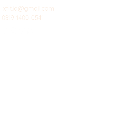
Custom Salads
Mea
xfit.id@gmail.com
0819-1400-0541
Suplemen
Sof
Minuman Sehat
Cle
Gym
Ce
Investor
Workout
Others