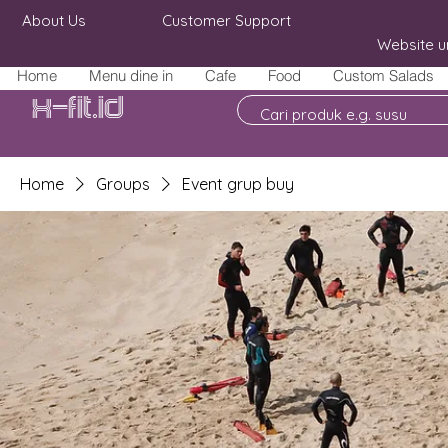
About Us
Customer Support
Website u
Home
Menu dine in
Cafe
Food
Custom Salads
X-fit.id
Home
Groups
Event grup buy