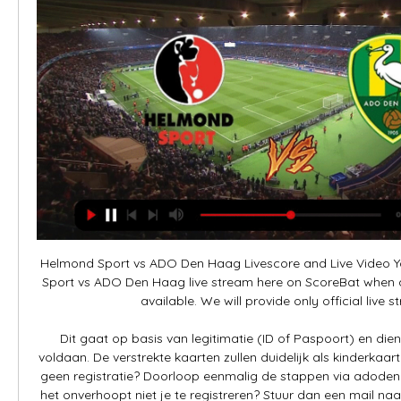
Helmond Sport vs ADO Den Haag Livescore and Live Video 
Sport vs ADO Den Haag live stream here on ScoreBat when an
available. We will provide only official live str
Dit gaat op basis van legitimatie (ID of Paspoort) en die
voldaan. De verstrekte kaarten zullen duidelijk als kinderkaar
geen registratie? Doorloop eenmalig de stappen via adodenha
het onverhoopt niet je te registreren? Stuur dan een mail naa