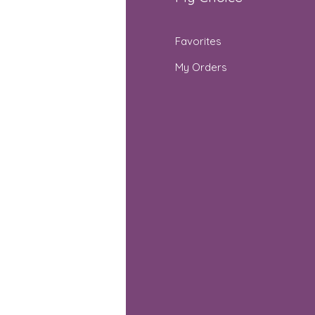
Q
Favorites
out Us
My Orders
stomer Support
cations