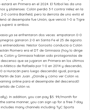
estará en Primera en el 2024. El fútbol les da una 
s y platenses: Colón perdió 3-1 contra Vélez en la 
-0 contra Banfield, pero la derrota de uno evitó el 
enó al desempate fue Unión, que venció 1-0 a Tigre 
y superó a ambos. 

asia ya se enfrentaron dos veces: empataron 0-0 
ojinegros ganaron 2-0 en Santa Fe el 25 de agosto. 
tos entrenadores: Néstor Gorosito conducía a Colón 
stián Romero era el DT de Gimnasia (hoy lo dirige 
, Colón y Gimnasia habían sido protagonistas de 
 descenso que se jugaron en Primera en los últimos 
a Atlético de Rafaela por 1-0 en 2014 y descendió, 
-0 a Huracán pero luego descendió igual, porque 
artín de San Juan. ¿Dónde y cómo ver Colón vs. 
eaming online para el desempate del descensoEl 
artido de Colón vs. 

lly). In addition, you can pay $5. 99/month for 
 the same manner, you can sign up for a free 7-day 
it includes many channels including TyC Sports 