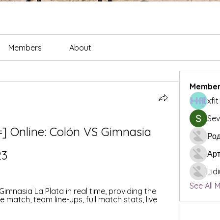
Members
About
Member
xfi
Sev
 Online: Colón VS Gimnasia 
Род
23
Ар
Lid
See All 
imnasia La Plata in real time, providing the 
e match, team line-ups, full match stats, live 