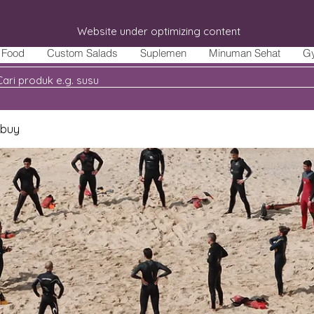
Website under optimizing content
Food
Custom Salads
Suplemen
Minuman Sehat
G
 buy