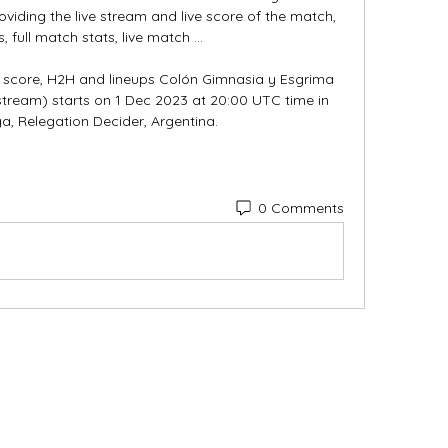
oviding the live stream and live score of the match, 
 full match stats, live match ...

 score, H2H and lineups Colón Gimnasia y Esgrima 
 stream) starts on 1 Dec 2023 at 20:00 UTC time in 
a, Relegation Decider, Argentina.
0 Comments
Categories
In