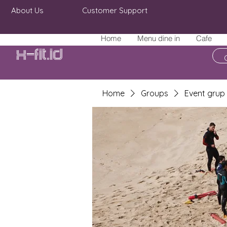
About Us
Customer Support
Home
Menu dine in
Cafe
X-fit.id
Home
Groups
Event grup