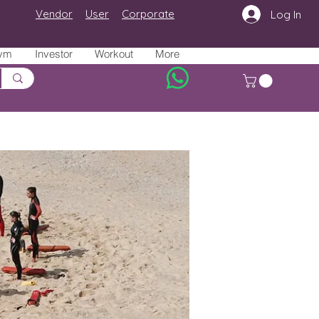
Vendor
User
Corporate
Log In
ym
Investor
Workout
More