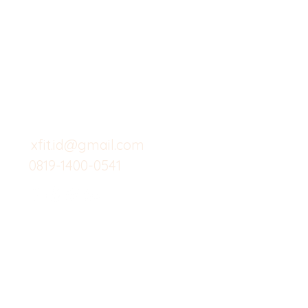
Butuh Bantuan?
Home
Kunjungi
Customer
Menu dine in
Support kami
Cafe
untuk layanan atau email
berikut
Food
Custom Salad
xfit.id@gmail.com
0819-1400-0541
Suplemen
Minuman Seha
Gym
Investor
Workout
Others