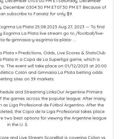
iday, December 0103:00 PM ETSaturday, December 
, December 0304:30 PM ET07:30 PM ET Because of 
an subscribe to Fanatiz for only $9. 

Esgrima La Plata 25.08.2023 Aug 27, 2023 — To find 
y Esgrima La Plata live stream go to /football/live-
-fe-gimnasia-y-esgrima-la-plata- ...

 Plata » Predictions, Odds, Live Scores & StatsClub 
a Plata in a Copa de La Superliga game, which is 
ans. The event will take place on 01/12/2023 at 20:00 
lético Colón and Gimnasia La Plata betting odds 
etting sites on 39 markets. 

chedule and Streaming LinksOur Argentine Primera 
 of the games across the popular league. After many 
as Liga Profesional de Fútbol Argentino. After the 
leted, the Copa de la Liga Profesional takes place 
e two best options for viewing the Argentine league 
in the U. S. 

core and Live Stream ScoreBat is covering Colon vs 