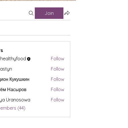
Join
s
t healthyfood
Follow
astyn
Follow
ион Кукушкин
Follow
тём Насыров
Follow
iya Uranosowa
Follow
Members (44)