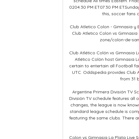
schedule All times Eastern. Fr
0204:30 PM ET07:30 PM ETSunday
this, soccer fans c
Club Atletico Colon - Gimnasia y 
Club Atletico Colon vs Gimnasia 
zone/colon-de-santa
Club Atlético Colón vs Gimnasia La
Atlético Colón host Gimnasia L
certain to entertain all Football f
UTC. Oddspedia provides Club At
from 31 b
Argentine Primera División TV S
División TV schedule features all
changes, the league is now known 
standard league schedule is comp
featuring the same clubs. There ar
Colon vs Gimnasia La Plata Live S