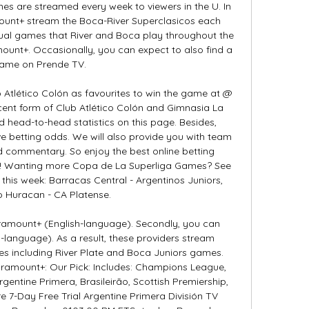
es are streamed every week to viewers in the U. In 
ount+ stream the Boca-River Superclasicos each 
idual games that River and Boca play throughout the 
unt+. Occasionally, you can expect to also find a 
ame on Prende TV. 

 Atlético Colón as favourites to win the game at @ 
ecent form of Club Atlético Colón and Gimnasia La 
 head-to-head statistics on this page. Besides, 
 betting odds. We will also provide you with team 
nd commentary. So enjoy the best online betting 
a! Wanting more Copa de La Superliga Games? See 
this week: Barracas Central - Argentinos Juniors, 
o Huracan - CA Platense. 

aramount+ (English-language). Secondly, you can 
-language). As a result, these providers stream 
es including River Plate and Boca Juniors games. 
ramount+: Our Pick: Includes: Champions League, 
entine Primera, Brasileirão, Scottish Premiership, 
7-Day Free Trial Argentine Primera División TV 