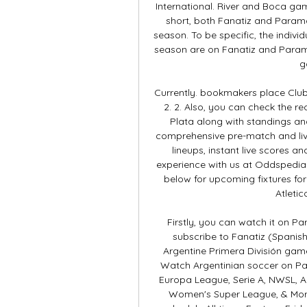
International. River and Boca gam
short, both Fanatiz and Param
season. To be specific, the indiv
season are on Fanatiz and Paramo
g
Currently. bookmakers place Club
2. 2. Also, you can check the r
Plata along with standings and
comprehensive pre-match and live
lineups, instant live scores a
experience with us at Oddspedi
below for upcoming fixtures for 
Atletic
Firstly, you can watch it on P
subscribe to Fanatiz (Spanish
Argentine Primera División gam
Watch Argentinian soccer on Pa
Europa League, Serie A, NWSL, Arg
Women's Super League, & More 