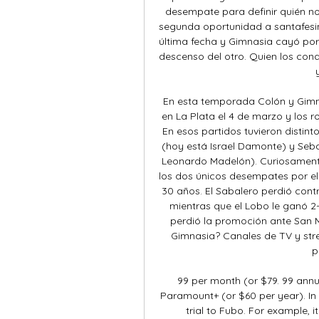
desempate para definir quién no 
segunda oportunidad a santafesino
última fecha y Gimnasia cayó por 2
descenso del otro. Quien los cond
En esta temporada Colón y Gimn
en La Plata el 4 de marzo y los r
En esos partidos tuvieron distin
(hoy está Israel Damonte) y Seba
Leonardo Madelón). Curiosamente
los dos únicos desempates por el
30 años. El Sabalero perdió contr
mientras que el Lobo le ganó 2
perdió la promoción ante San M
Gimnasia? Canales de TV y str
p
99 per month (or $79. 99 annua
Paramount+ (or $60 per year). In
trial to Fubo. For example, 