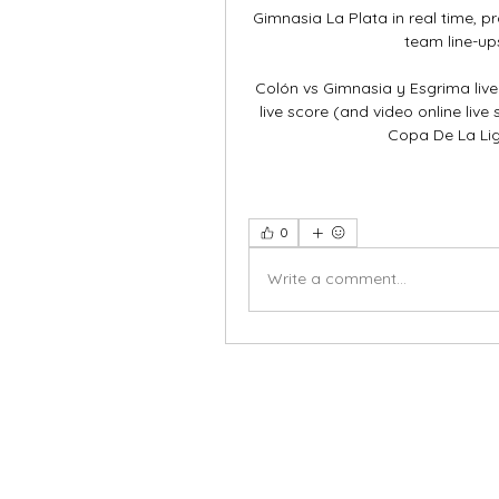
Gimnasia La Plata in real time, pr
team line-ups,
Colón vs Gimnasia y Esgrima live
live score (and video online live
Copa De La Lig
0
Write a comment...
X-fit.id
Menu