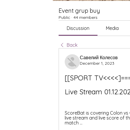
Event grup buy
Public
·
44 members
Discussion
Media
Back
Савелий Колесов
December 1, 2023
[[SPORT TV<<<<]===]
Live Stream 01.12.20
ScoreBat is covering Colon vs G
live stream and live score of th
match ...