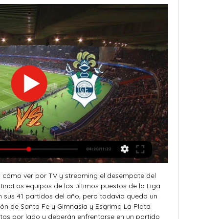
y cómo ver por TV y streaming el desempate del 
inaLos equipos de los últimos puestos de la Liga 
sus 41 partidos del año, pero todavía queda un 
ón de Santa Fe y Gimnasia y Esgrima La Plata 
os por lado y deberán enfrentarse en un partido 