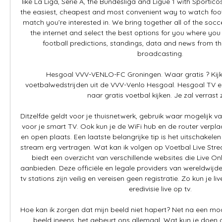
like La Liga, Serie A, the Bundesliga and Ligue 1 with Sportico
the easiest, cheapest and most convenient way to watch footb
match you’re interested in. We bring together all of the socc
the internet and select the best options for you where you
football predictions, standings, data and news from th
broadcasting. 

Hesgoal VVV-VENLO-FC Groningen. Waar gratis ? Kijk h
voetbalwedstrijden uit de VVV-Venlo Hesgoal. Hesgoal TV en 
naar gratis voetbal kijken. Je zal verrast zij
Ditzelfde geldt voor je thuisnetwerk, gebruik waar mogelijk vas
voor je smart TV. Ook kun je de WiFi hub en de router verpla
en open plaats. Een laatste belangrijke tip is het uitschakelen
stream erg vertragen. Wat kan ik volgen op Voetbal Live Stre
biedt een overzicht van verschillende websites die Live On
aanbieden. Deze officiële en legale providers van wereldwijde
tv stations zijn veilig en vereisen geen registratie. Zo kun je liv
eredivisie live op tv. 

Hoe kan ik zorgen dat mijn beeld niet hapert? Net na een mo
beeld ineens, het gebeurt ons allemaal. Wat kun je doen 