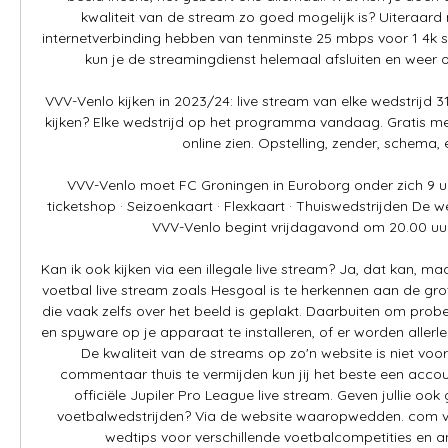
kwaliteit van de stream zo goed mogelijk is? Uiteraard 
internetverbinding hebben van tenminste 25 mbps voor 1 4k str
kun je de streamingdienst helemaal afsluiten en weer o
VVV-Venlo kijken in 2023/24: live stream van elke wedstrijd 
kijken? Elke wedstrijd op het programma vandaag. Gratis met 
online zien. Opstelling, zender, schema, e
VVV-Venlo moet FC Groningen in Euroborg onder zich 9 u
ticketshop · Seizoenkaart · Flexkaart · Thuiswedstrijden De w
VVV-Venlo begint vrijdagavond om 20.00 uur en
Kan ik ook kijken via een illegale live stream? Ja, dat kan, maa
voetbal live stream zoals Hesgoal is te herkennen aan de gro
die vaak zelfs over het beeld is geplakt. Daarbuiten om probe
en spyware op je apparaat te installeren, of er worden allerle
De kwaliteit van de streams op zo'n website is niet vo
commentaar thuis te vermijden kun jij het beste een acco
officiële Jupiler Pro League live stream. Geven jullie ook 
voetbalwedstrijden? Via de website waaropwedden. com vind
wedtips voor verschillende voetbalcompetities en an