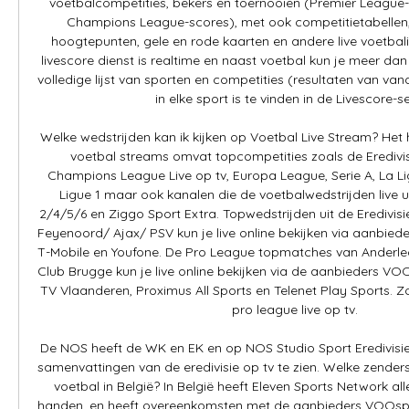
voetbalcompetities, bekers en toernooien (Premier League-
Champions League-scores), met ook competitietabellen,
hoogtepunten, gele en rode kaarten en andere live voetbali
livescore dienst is realtime en naast voetbal kun je meer dan
volledige lijst van sporten en competities (resultaten van van
in elke sport is te vinden in de Livescore-sec
Welke wedstrijden kan ik kijken op Voetbal Live Stream? Het 
voetbal streams omvat topcompetities zoals de Eredivisi
Champions League Live op tv, Europa League, Serie A, La Li
Ligue 1 maar ook kanalen die de voetbalwedstrijden live u
2/4/5/6 en Ziggo Sport Extra. Topwedstrijden uit de Eredivisie
Feyenoord/ Ajax/ PSV kun je live online bekijken via aanbieders
T-Mobile en Youfone. De Pro League topmatches van Anderlec
Club Brugge kun je live online bekijken via de aanbieders VOO
TV Vlaanderen, Proximus All Sports en Telenet Play Sports. Zo
pro league live op tv. 

De NOS heeft de WK en EK en op NOS Studio Sport Eredivisie 
samenvattingen van de eredivisie op tv te zien. Welke zender
voetbal in België? In België heeft Eleven Sports Network alle
handen, en heeft overeenkomsten met de aanbieders VOOspor