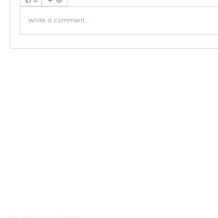
Write a comment...
X-fit.id
Menu
Ca
Butuh Bantuan?
Home
Ve
Kunjungi
Customer
Menu dine in
Ba
Support kami
Cafe
Wi
untuk layanan atau email
berikut
Food
Da
Custom Salads
Mea