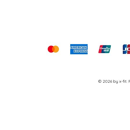
Shipping & Returns
Ter
Kami menerima me
© 2026 by x-fit.