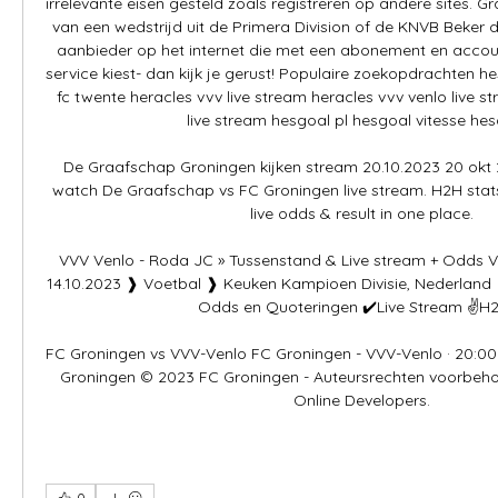
irrelevante eisen gesteld zoals registreren op andere sites. Gra
van een wedstrijd uit de Primera Division of de KNVB Beker d
aanbieder op het internet die met een abonement en acco
service kiest- dan kijk je gerust! Populaire zoekopdrachten he
fc twente heracles vvv live stream heracles vvv venlo live st
live stream hesgoal pl hesgoal vitesse hesg
De Graafschap Groningen kijken stream 20.10.2023 20 okt
watch De Graafschap vs FC Groningen live stream. H2H stats, 
live odds & result in one place.

VVV Venlo - Roda JC » Tussenstand & Live stream + Odds V
14.10.2023 ❱ Voetbal ❱ Keuken Kampioen Divisie, Nederland
Odds en Quoteringen ✔️Live Stream ✌H2H 
FC Groningen vs VVV-Venlo FC Groningen - VVV-Venlo · 20:00.
Groningen © 2023 FC Groningen - Auteursrechten voorbehoud
Online Developers.
0