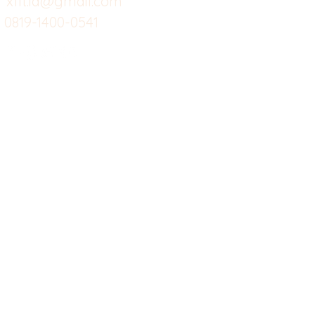
xfit.id@gmail.com
0819-1400-0541
Suplemen
Sof
Minuman Sehat
Cle
Gym
Ce
Investor
Workout
Others