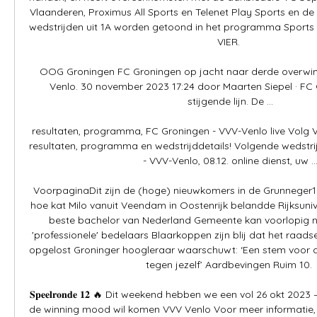
Vlaanderen, Proximus All Sports en Telenet Play Sports en d
wedstrijden uit 1A worden getoond in het programma Sports 
VIER. 

OOG Groningen FC Groningen op jacht naar derde overwinn
Venlo. 30 november 2023 17:24 door Maarten Siepel · FC G
stijgende lijn. De ...

resultaten, programma, FC Groningen - VVV-Venlo live Volg VV
resultaten, programma en wedstrijddetails! Volgende wedstrij
- VVV-Venlo, 08.12. online dienst, uw ...
VoorpaginaDit zijn de (hoge) nieuwkomers in de Grunneger10
hoe kat Milo vanuit Veendam in Oostenrijk belandde Rijksunive
beste bachelor van Nederland Gemeente kan voorlopig n
'professionele' bedelaars Blaarkoppen zijn blij dat het raadse
opgelost Groninger hoogleraar waarschuwt: ‘Een stem voor d
tegen jezelf’ Aardbevingen Ruim 10. 

𝐒𝐩𝐞𝐞𝐥𝐫𝐨𝐧𝐝𝐞 𝟏𝟐 🔥 Dit weekend hebben we een vol 26 okt 20
de winning mood wil komen VVV Venlo Voor meer informatie,