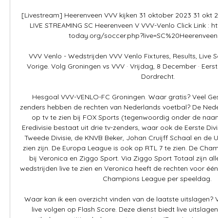
[Livestream] Heerenveen VVV kijken 31 oktober 2023 31 okt 2
LIVE STREAMING SC Heerenveen V VVV-Venlo Click Link : ht
today.org/soccer.php?live=SC%20Heerenveen%
VVV Venlo - Wedstrijden VVV Venlo Fixtures, Results, Live Sc
Vorige. Volg Groningen vs VVV · Vrijdag, 8 December · Eerste 
Dordrecht.

Hesgoal VVV-VENLO-FC Groningen. Waar gratis? Veel Ges
zenders hebben de rechten van Nederlands voetbal? De Nederla
op tv te zien bij FOX Sports (tegenwoordig onder de naa
Eredivisie bestaat uit drie tv-zenders, waar ook de Eerste Divi
Tweede Divisie, de KNVB Beker, Johan Cruijff Schaal en de 
zien zijn. De Europa League is ook op RTL 7 te zien. De Cham
bij Veronica en Ziggo Sport. Via Ziggo Sport Totaal zijn 
wedstrijden live te zien en Veronica heeft de rechten voor één 
Champions League per speeldag. 

Waar kan ik een overzicht vinden van de laatste uitslagen? V
live volgen op Flash Score. Deze dienst biedt live uitslag