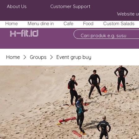
About Us
Customer Support
Website u
Home
Menu dine in
Cafe
Food
Custom Salads
X-fit.id
Home
Groups
Event grup buy