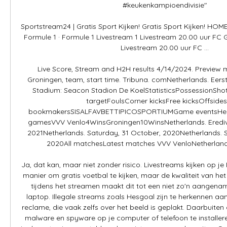
#keukenkampioendivisie"

Sportstream24 | Gratis Sport Kijken! Gratis Sport Kijken! HOME 
Formule 1 · Formule 1 Livestream 1 Livestream 20.00 uur FC G
Livestream 20.00 uur FC ...

Live Score, Stream and H2H results 4/14/2024. Preview 
Groningen, team, start time. Tribuna. comNetherlands. Eerst
Stadium: Seacon Stadion De KoelStatisticsPossessionShots
targetFoulsCorner kicksFree kicksOffsides
bookmakersSISALFAVBETTIPICOSPORTIUMGame eventsHead 
gamesVVV Venlo4WinsGroningen10WinsNetherlands. Eredivisie
2021Netherlands. Saturday, 31 October, 2020Netherlands. S
2020All matchesLatest matches VVV VenloNetherlands. 
Ja, dat kan, maar niet zonder risico. Livestreams kijken op je
manier om gratis voetbal te kijken, maar de kwaliteit van het 
tijdens het streamen maakt dit tot een niet zo'n aangenam
laptop. Illegale streams zoals Hesgoal zijn te herkennen aa
reclame, die vaak zelfs over het beeld is geplakt. Daarbuiten 
malware en spyware op je computer of telefoon te installeren,