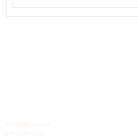
X-fit.id
Menu
Ca
Butuh Bantuan?
Home
Ve
Kunjungi
Customer
Menu dine in
Ba
Support kami
Cafe
Wi
untuk layanan atau email
berikut
Food
Da
Custom Salads
Mea
xfit.id@gmail.com
0819-1400-0541
Suplemen
Sof