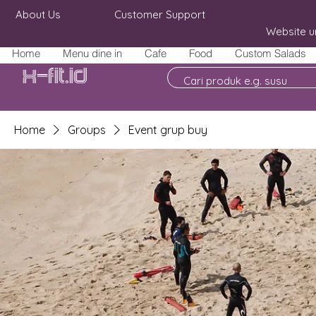
About Us
Customer Support
Website u
Home
Menu dine in
Cafe
Food
Custom Salads
X-fit.id
Home
Groups
Event grup buy