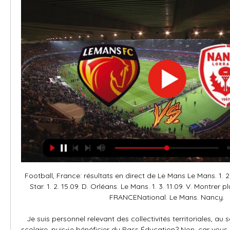
Football, France: résultats en direct de Le Mans Le Mans. 1. 2. 22.09. V. Le Mans. Red Star. 1. 2. 15.09. D. Orléans. Le Mans. 1. 3. 11.09. V. Montrer plus de matchs. Prévus. FRANCENational. Le Mans. Nancy.

Je suis personnel relevant des collectivités territoriales, au sein d'un établissement scolaire, puis-je bénéficier du Pass Éducation? Non, car vous n'êtes pas personnel de l'éducation nationale, mais relevez d'une collectivité territoriale (commune, département, région). Les personnels qui relèvent de l'enseignement privé ont-ils droit au Pass Education? Seuls bénéficient du Pass Education les personnels rémunérés par l’éducation nationale exerçant en établissement privé sous contrat. Je suis enseignant. Pour avoir mon Pass, dois-je faire une demande au ministère de l'Éducation nationale ou va-t-on me l'envoyer? Concernant l'attribution du Pass Éducation, l'interlocuteur des professeurs est le directeur de l'école, le principal ou le proviseur. 

RTL2 Le Son Pop-Rock: écouter la radio en direct, émissions Retrouvez tous les contenus musicaux, émissions, podcasts, évènements et bien plus encore sur rtl2.fr.

Les IEN de circonscription, les chefs d’établissement formulent leurs demandes de réassort en ligne sur la plateforme dédiée. Votre école ou établissement a reçu une quantité de Pass Éducation finalement supérieure aux besoins réels. Qu’en faire? Certains destinataires ont reçu des commandes avec un volume de pass supérieur aux besoins réels. Nous vous invitons à retourner les pass en surplus au ministère de l’éducation nationale et de la jeunesse, bureau SAAM D2 – 110 rue de Grenelle 75537 Paris SP07. Liste des musées et monuments nationaux en académie Seules les académies de France métropolitaine et de Corse proposent des musées et monuments nationaux accessibles gratuitement aux détenteurs d'un Pass Éducation. 

Qu'est-ce que le Pass Éducation? Le Pass Éducation permet d'accéder gratuitement aux collections permanentes de plus de 160 musées et monuments nationaux. Le Pass Éducation permet de préparer les projets éducatifs dans des conditions optimales. Ces projets, développés avec les élèves, enrichissent et diversifient leur parcours d'éducation artistique et culturelle, politique prioritaire partagée entre les ministères en charge de l’éducation nationale et de la culture. 

MSB.FR - Le Mans Sarthe Basket Le Mans. 98-66. Nancy. Le Mans. Nancy. Autres matches · Journal du match. MSB Actualités gratuit de 1 620 places, dont 32 pour les bus et 24 pour les PMR ...

Accueil - Betclic ELITE ... direct et commentés, statistiques complètes… Connexion. Pas encore inscrit(e) ? Créez votre compte gratuitement. Voir aussi. Partenaires de la LNB.

Pour ce faire, les équipes éducatives s'appuieront utilement sur le référentiel du parcours d'éducation artistique et culturelle de l'élève (PEAC) annexé à l'arrêté du 1er juillet 2015. Ce parcours a pour objectifs de: Cultiver sa sensibilité, sa curiosité et son plaisir à rencontrer des œuvres Échanger avec un artiste, un créateur ou un professionnel de l’art et de la culture Appréhender des œuvres et des productions artistiques Identifier des lieux et des acteurs culturels de son territoire Exprimer une émotion esthétique et un jugement critique Utiliser un vocabulaire approprié Mobiliser des savoirs et des expériences au service de la compréhension d’une œuvre. Sur les sites web des rectorats, les délégations académiques à l'éducation artistique et à l'action culturelle (DAAC) fournissent des ressources sur la mise en œuvre du parcours d'éducation artistique et culturelle dans les académies. 

Live Live. VALENCE CSI3* NOVEMBRE 2023 - - France. VALENCE - MANEGE Voir maintenant. Prochains lives. Début du live le 01/12. CUERS PIERREFEU NATIONAL DECEMBRE 2023.

Les professeurs recrutés localement ne bénéficient pas de cette mesure. Distribution du Pass Éducation La distribution du nouveau Pass Éducation intervient depuis janvier 2022. Le Pass Éducation est distribué par les directeurs d'école et les chefs d'établissement dans les écoles, collèges et lycées publics et privés sous contrat. Objectifs pédagogiques et éducatifs Le Pass Éducation est un outil au service de l'éducation artistique et culturelle, qui s'appuie sur les enseignements, la rencontre directe avec des œuvres et les artistes, l'expérience de pratiques artistiques et l'acquisition de connaissances. Il permet de faciliter la mise en œuvre du parcours éducation artistique et culturelle de l'élève en favorisant la construction de projets éducatifs et pédagogiques au sein de l'école ou de l'établissement afin de: Transmettre une culture artistique et patrimoniale à chaque élève Favoriser la rencontre avec les œuvres d'art et les artistes Encourager la pratique artistique Favoriser l'appropriation de connaissances artistiques et culturelles pour chaque élève À l'école, au collège et au lycée, les élèves doivent avoir la possibilité d'explorer les grands domaines des arts et de la culture dans leurs manifestations patrimoniales et contemporaines, populaires et savantes, nationales et internationales. 

Pass éducation: gratuité des musées et monuments nationauxAttention Les seules modalités d'attribution et de distribution du Pass Éducation autorisées par le ministère sont celles décrites ici. Aucune entreprise ni association n'est habilitée à le délivrer sous aucune forme que ce soit. Toute autre forme de Pass Éducation, notamment E-pass, est invalide au regard du ministère de l’Éducation nationale et de la Jeunesse. 

Le Pass Éducation en pratique Période concernée Le Pass Éducation 2022 est valable pour les années civiles 2022, 2023 et 2024. Il prend effet au 1er janvier 2022. Public concerné Tous les personnels ayant bénéficié du Pass Education sur la période 2019-2021 se verront délivrer un nouveau Pass Education. Le nouveau Pass Éducation 2022 est attribué à tous les personnels rémunérés par l'Éducation nationale - stagiaires, titulaires ou contractuels - exerçant de manière effective en école, collège, lycée publics et privés sous contrat, c’est-à-dire les professeurs, les personnels de direction, d’éducation, les personnels administratifs, sociaux et de santé, les personnels d’orientation, AESH, etc. Les établissements d'enseignement français à l'étranger homologués relevant de l'AEFE sont également servis dans le cadre de la diffusion faite aux établissements. Pour ces établissements, le Pass Éducation est attribué aux seuls enseignants détachés, titulaires de l’Éducation nationale. 

Les sites des services départementaux de l'Éducation nationale (DSDEN) proposent également des ressources en termes d'actions éducatives et pédagogiques. Questions-réponses sur le Pass Éducation Qui sont les personnels concernés par le Pass Éducation? Tous les personnels rémunérés par l’éducation nationale exerçant de manière effective en écoles, collèges ou lycées, publics et privés sous contrat (y compris AEFE). Enseignant à mi-temps, ai-je droit au Pass Éducation? OuiJe suis professeur des écoles stagiaire ai-je droit au Pass Éducation? OuiLes professeurs remplaçants bénéficient-ils du Pass Éducation? OuiJe suis professeur en détachement auprès d'une administration, d'une association ou d'une fondation, puis-je obtenir le Pass É