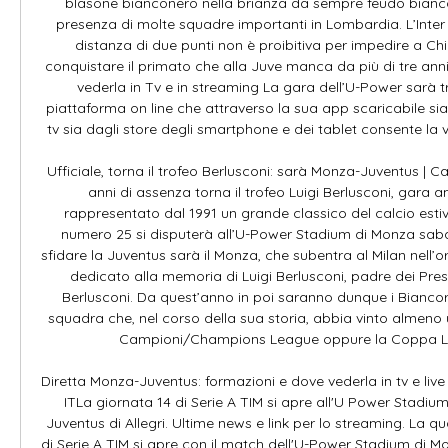
blasone bianconero nella brianza da sempre feudo bianc
presenza di molte squadre importanti in Lombardia. L’Inter è a
distanza di due punti non è proibitiva per impedire a Ch
conquistare il primato che alla Juve manca da più di tre ann
vederla in Tv e in streaming La gara dell’U-Power sarà 
piattaforma on line che attraverso la sua app scaricabile sia 
tv sia dagli store degli smartphone e dei tablet consente la vi
Ufficiale, torna il trofeo Berlusconi: sarà Monza-Juventus | C
anni di assenza torna il trofeo Luigi Berlusconi, gara 
rappresentato dal 1991 un grande classico del calcio estivo
numero 25 si disputerà all’U-Power Stadium di Monza sabato 
sfidare la Juventus sarà il Monza, che subentra al Milan nell’o
dedicato alla memoria di Luigi Berlusconi, padre dei Presi
Berlusconi. Da quest’anno in poi saranno dunque i Biancor
squadra che, nel corso della sua storia, abbia vinto almeno 
Campioni/Champions League oppure la Coppa Lib
Diretta Monza-Juventus: formazioni e dove vederla in tv e liv
ITLa giornata 14 di Serie A TIM si apre all'U Power Stadium
Juventus di Allegri. Ultime news e link per lo streaming. La q
di Serie A TIM si apre con il match dell'U-Power Stadium di M