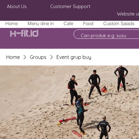
About Us
Customer Support
Website u
Home
Menu dine in
Cafe
Food
Custom Salads
X-fit.id
Home
Groups
Event grup buy