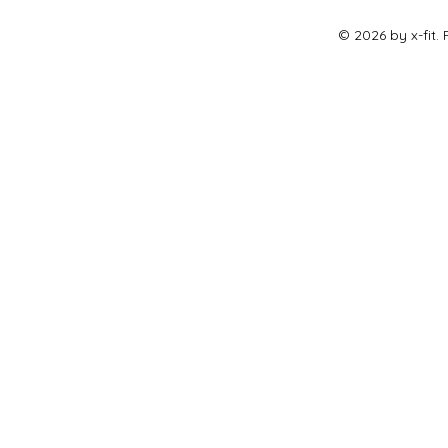
© 2026 by x-fit.