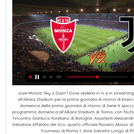
Juve-Monza: Sky o Dazn? Dove vederla in tv e in streamingFis
all'Allianz Stadium per la prima giornata di ritorno di bianco
domenica della prima giornata di ritorno di Serie A spicc
programma domenica all’Allianz Stadium di Torino, con fischio d
l’incontro Gianluca Aureliano di Bologna. Assistenti Alessandr
Salvatore Affatato del Vco, quarto ufficiale Rosario Abisso d
Fourneau di Roma 1, AVar Salvator Longo di Pao