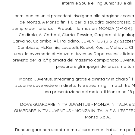
interni e Soulé e Iling Junior sulle ali. 

I primi due ed unici precedenti risalgono alla stagione scorsa 
del Monza. A Monza finì 1-0 per la squadra biancorossa, al
sempre per i brianzoli. Probabili formazioni MONZA (3-4-2-1): 
Caldirola, A. Carboni; Ciurria, Pessina, Gagliardini, Kyriako
Carvalho; Colombo. All. Palladino. JUVENTUS (3-5-2): Szczesny
Cambiaso, McKennie, Locatelli, Rabiot, Kostic; Vlahovic, Chi
turno: le avversarie di Monza e Juventus Dopo essersi sfidate n
previsto per la 15ª giornata del massimo campionato Juvent
preparare gli impegni del prossimo turno
Monza-Juventus, streaming gratis e diretta tv in chiaro? 1 
scoprire dove vedere in diretta tv e streaming il match tra 
una presentazione del match. Il Monza ha 18 pun
DOVE GUARDARE IN TV JUVENTUS - MONZA IN ITALIA E 2
GUARDARE IN TV JUVENTUS - MONZA IN ITALIA E ALL'ESTERO 
Monza S.p.A..

Dunque gara non scontata ma sicuramente tiratissima per la 