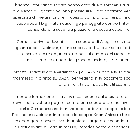
brianzoli che l’anno scorso hanno dato due dispiaceri sia all
alla Vecchia Signora vogliono proseguire il loro cammino ver
speranza di rivelarsi anche in questo campionato nei panni d
invece dopo il big match casalingo pareggiato contro l’Inter v
consolidare la seconda piazza che occupa attualmente
Come ci arriva la Juventus— La squadra di Allegri non vinc
gennaio con l'Udinese, ultimo successo di una striscia di otto
tutta senza subire gol, interrotta poi sul campo del Napoli c
nell'ultimo casalingo del girone di andata, il 3-3 interno
Monza-Juventus dove vederla: Sky o DAZN? Canale tv 13 ore
trasmessa in diretta su DAZN: per vederla in tv occorrerà sca
una smart tv compatibile, utilizzare ...

mood e formazione— La Juventus, reduce dalla disfatta di 
deve subito voltare pagina, contro una squadra che ha invec
della Cremonese ed è arrivata agli ottavi di coppa Italia 
Frosinone e Udinese. In attacco la coppia Kean-Chiesa, che d
seconda gara consecutiva da titolare. Largo alle seconde line
e Gatti davanti a Perin. In mezzo, Paredes perno d'esperienza