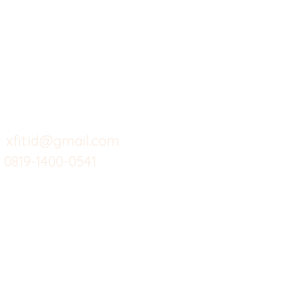
Butuh Bantuan?
Home
Ve
Kunjungi
Customer
Menu dine in
Ba
Support kami
Cafe
Wi
untuk layanan atau email
berikut
Food
Da
Custom Salads
Mea
xfit.id@gmail.com
0819-1400-0541
Suplemen
Sof
Minuman Sehat
Cle
Gym
Ce
Investor
Workout
Others