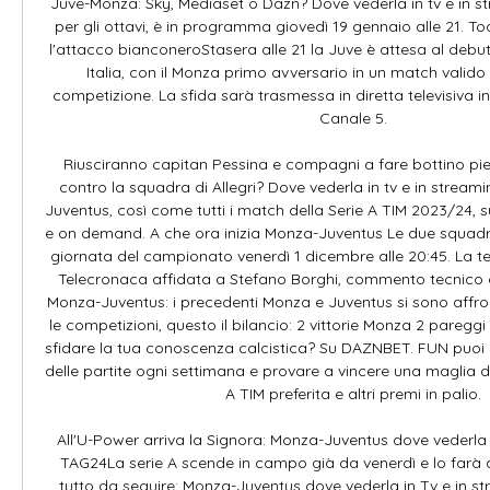
Juve-Monza: Sky, Mediaset o Dazn? Dove vederla in tv e in st
per gli ottavi, è in programma giovedì 19 gennaio alle 21. T
l'attacco bianconeroStasera alle 21 la Juve è attesa al debu
Italia, con il Monza primo avversario in un match valido p
competizione. La sfida sarà trasmessa in diretta televisiva i
Canale 5. 

Riusciranno capitan Pessina e compagni a fare bottino pi
contro la squadra di Allegri? Dove vederla in tv e in strea
Juventus, così come tutti i match della Serie A TIM 2023/24, s
e on demand. A che ora inizia Monza-Juventus Le due squadre 
giornata del campionato venerdì 1 dicembre alle 20:45. La te
Telecronaca affidata a Stefano Borghi, commento tecnico d
Monza-Juventus: i precedenti Monza e Juventus si sono affronta
le competizioni, questo il bilancio: 2 vittorie Monza 2 pareggi 
sfidare la tua conoscenza calcistica? Su DAZNBET. FUN puoi div
delle partite ogni settimana e provare a vincere una maglia de
A TIM preferita e altri premi in palio. 

All'U-Power arriva la Signora: Monza-Juventus dove vederla i
TAG24La serie A scende in campo già da venerdì e lo farà a
tutto da seguire: Monza-Juventus dove vederla in Tv e in st