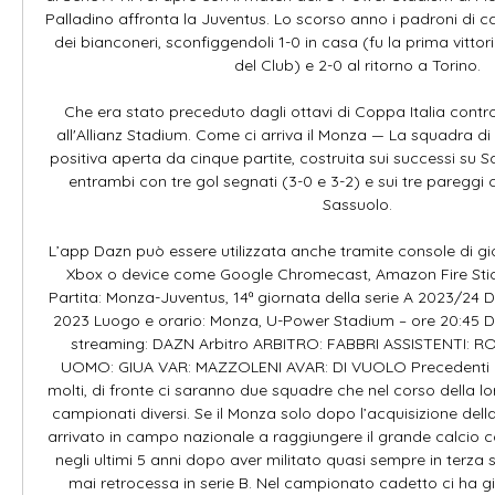
Palladino affronta la Juventus. Lo scorso anno i padroni di ca
dei bianconeri, sconfiggendoli 1-0 in casa (fu la prima vittoria
del Club) e 2-0 al ritorno a Torino. 

Che era stato preceduto dagli ottavi di Coppa Italia contro 
all'Allianz Stadium. Come ci arriva il Monza — La squadra di 
positiva aperta da cinque partite, costruita sui successi su 
entrambi con tre gol segnati (3-0 e 3-2) e sui tre pareggi co
Sassuolo. 

L’app Dazn può essere utilizzata anche tramite console di g
Xbox o device come Google Chromecast, Amazon Fire Stick
Partita: Monza-Juventus, 14ª giornata della serie A 2023/24 D
2023 Luogo e orario: Monza, U-Power Stadium – ore 20:45 Di
streaming: DAZN Arbitro ARBITRO: FABBRI ASSISTENTI: ROS
UOMO: GIUA VAR: MAZZOLENI AVAR: DI VUOLO Precedenti I 
molti, di fronte ci saranno due squadre che nel corso della loro
campionati diversi. Se il Monza solo dopo l’acquisizione della
arrivato in campo nazionale a raggiungere il grande calcio con
negli ultimi 5 anni dopo aver militato quasi sempre in terza s
mai retrocessa in serie B. Nel campionato cadetto ci ha gi