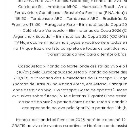
da UEFA Euro 2024 Canais: Globoplay + canais ao vivo 15h
Coreia do Sul – Amistoso 16h00 – Marrocos x Brasil – Amis
Ferroviária x Corinthians – Brasileirão Feminino (FINAL-ida) 
18h30 – Tombense x ABC – Tombense x ABC – Brasileirão Sér
Premiere 19h30 – Paraguai x Peru – Eliminatórias da Copa
– Colômbia x Venezuela – Eliminatórias da Copa 2026 
Argentina x Equador – Eliminatórias da Copa 2026 (CONME
TV Hoje ocorrem muito mais jogos e você confere todos e
na TV que traz uma lista completa de todas as partidas naci
transmitidas ao vivo para o território brasile
Cazaquistão x Irlanda do Norte: onde assistir ao vivo e o 
(10/09) pela EurocopaCazaquistão x Irlanda do Norte dis
(10/09), a 5° rodada das eliminatórias da Eurocopa. O jogo
(horário de Brasília), na Astana Arena, em Astana, Cazaquist
onde assistir ao vivo: • Whatsapp: Gosta de apostas? Receb
exclusivos sobre futebol, NBA e loterias. É grátis! Onde assist
do Norte ao vivo? A partida entre Cazaquistão x Irlanda 
acompanhada ao vivo pela SporTV, a partir das 10h (horá
Mundial de Handebol Feminino 2023: horário e onde há 12
GRÁTIS ao vivo de eventos esportivos e Horário e onde assisti