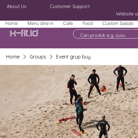
About Us
Customer Support
Website u
Home
Menu dine in
Cafe
Food
Custom Salads
X-fit.id
Home
Groups
Event grup buy