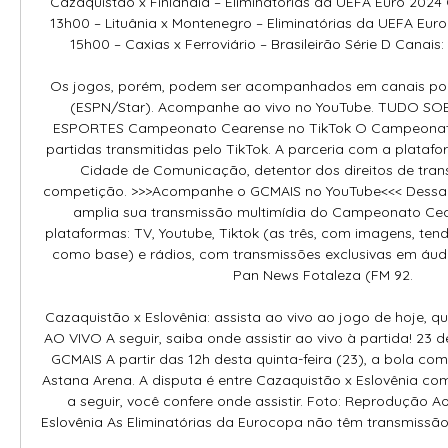
Cazaquistão x Finlândia – Eliminatórias da UEFA Euro 2024 
13h00 – Lituânia x Montenegro – Eliminatórias da UEFA Euro
15h00 – Caxias x Ferroviário – Brasileirão Série D Canais: 
Os jogos, porém, podem ser acompanhados em canais por 
(ESPN/Star). Acompanhe ao vivo no YouTube. TUDO S
ESPORTES Campeonato Cearense no TikTok O Campeonato
partidas transmitidas pelo TikTok. A parceria com a platafor
Cidade de Comunicação, detentor dos direitos de trans
competição. >>>Acompanhe o GCMAIS no YouTube<<< Dessa 
amplia sua transmissão multimídia do Campeonato Cea
plataformas: TV, Youtube, Tiktok (as três, com imagens, tend
como base) e rádios, com transmissões exclusivas em áudi
Pan News Fotaleza (FM 92. 

Cazaquistão x Eslovênia: assista ao vivo ao jogo de hoje, qu
AO VIVO A seguir, saiba onde assistir ao vivo à partida! 23 
GCMAIS A partir das 12h desta quinta-feira (23), a bola com
Astana Arena. A disputa é entre Cazaquistão x Eslovênia com
a seguir, você confere onde assistir. Foto: Reprodução Ao
Eslovênia As Eliminatórias da Eurocopa não têm transmissão n