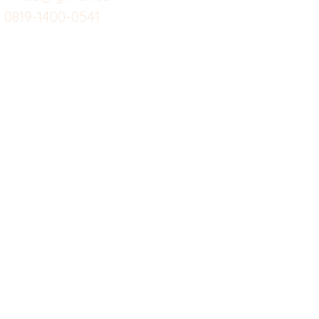
0819-1400-0541
Suplemen
Sof
Minuman Sehat
Cle
Gym
Ce
Investor
Workout
Others