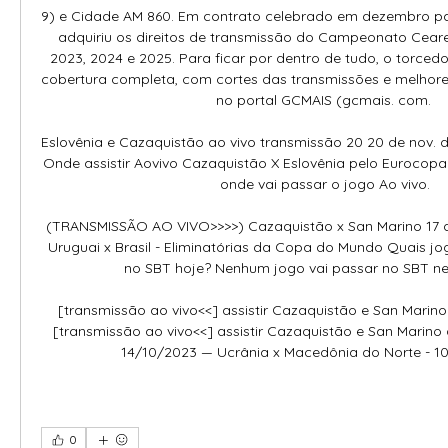
9) e Cidade AM 860. Em contrato celebrado em dezembro pa
adquiriu os direitos de transmissão do Campeonato Cear
2023, 2024 e 2025. Para ficar por dentro de tudo, o torce
cobertura completa, com cortes das transmissões e melhor
no portal GCMAIS (gcmais. com. 

Eslovênia e Cazaquistão ao vivo transmissão 20 20 de nov.
Onde assistir Aovivo Cazaquistão X Eslovênia pelo Eurocopa 
onde vai passar o jogo Ao vivo.

(TRANSMISSÃO AO VIVO>>>>) Cazaquistão x San Marino 17 de
Uruguai x Brasil - Eliminatórias da Copa do Mundo Quais jo
no SBT hoje? Nenhum jogo vai passar no SBT nesta
[transmissão ao vivo<<] assistir Cazaquistão e San Marino 
[transmissão ao vivo<<] assistir Cazaquistão e San Marino a
14/10/2023 — Ucrânia x Macedônia do Norte - 10h
0