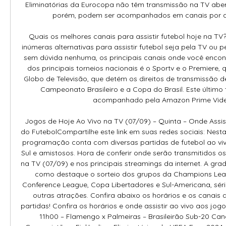
Eliminatórias da Eurocopa não têm transmissão na TV aberta
porém, podem ser acompanhados em canais por assi
Quais os melhores canais para assistir futebol hoje na TV
inúmeras alternativas para assistir futebol seja pela TV ou pe
sem dúvida nenhuma, os principais canais onde você encontr
dos principais torneios nacionais é o Sportv e o Premiere,
Globo de Televisão, que detém os direitos de transmissão 
Campeonato Brasileiro e a Copa do Brasil. Este últim
acompanhado pela Amazon Prime Video
Jogos de Hoje Ao Vivo na TV (07/09) – Quinta – Onde Assist
do FutebolCompartilhe este link em suas redes sociais: Nesta 
programação conta com diversas partidas de futebol ao vivo
Sul e amistosos. Hora de conferir onde serão transmitidos o
na TV (07/09) e nos principais streamings da internet. A gr
como destaque o sorteio dos grupos da Champions Leag
Conference League, Copa Libertadores e Sul-Americana, série 
outras atrações. Confira abaixo os horários e os canais q
partidas! Confira os horários e onde assistir ao vivo aos jogo
11h00 – Flamengo x Palmeiras – Brasileirão Sub-20 Canai