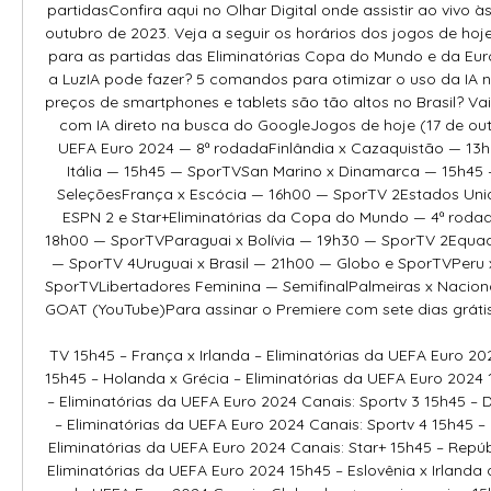
partidasConfira aqui no Olhar Digital onde assistir ao vivo às
outubro de 2023. Veja a seguir os horários dos jogos de hoj
para as partidas das Eliminatórias Copa do Mundo e da Eur
a LuzIA pode fazer? 5 comandos para otimizar o uso da IA 
preços de smartphones e tablets são tão altos no Brasil? Vai
com IA direto na busca do GoogleJogos de hoje (17 de outu
UEFA Euro 2024 — 8ª rodadaFinlândia x Cazaquistão — 13h0
Itália — 15h45 — SporTVSan Marino x Dinamarca — 15h45 
SeleçõesFrança x Escócia — 16h00 — SporTV 2Estados Uni
ESPN 2 e Star+Eliminatórias da Copa do Mundo — 4ª rodad
18h00 — SporTVParaguai x Bolívia — 19h30 — SporTV 2Equa
— SporTV 4Uruguai x Brasil — 21h00 — Globo e SporTVPeru 
SporTVLibertadores Feminina — SemifinalPalmeiras x Nacion
GOAT (YouTube)Para assinar o Premiere com sete dias grátis pe
TV 15h45 – França x Irlanda – Eliminatórias da UEFA Euro 202
15h45 – Holanda x Grécia – Eliminatórias da UEFA Euro 2024 1
– Eliminatórias da UEFA Euro 2024 Canais: Sportv 3 15h45 – 
– Eliminatórias da UEFA Euro 2024 Canais: Sportv 4 15h45 – P
Eliminatórias da UEFA Euro 2024 Canais: Star+ 15h45 – Repúb
Eliminatórias da UEFA Euro 2024 15h45 – Eslovênia x Irlanda d