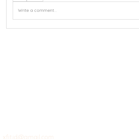
Write a comment...
X-fit.id
Menu
Ca
Butuh Bantuan?
Home
Ve
Kunjungi
Customer
Menu dine in
Ba
Support kami
Cafe
Wi
untuk layanan atau email
berikut
Food
Da
Custom Salads
Mea
xfit.id@gmail.com