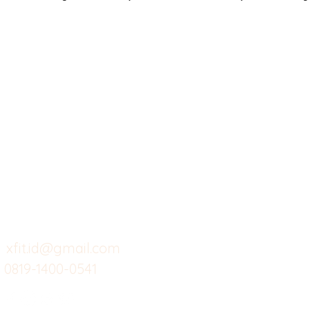
X-fit.id
Menu
Ca
Butuh Bantuan?
Home
Ve
Kunjungi
Customer
Menu dine in
Ba
Support kami
Cafe
Wi
untuk layanan atau email
berikut
Food
Da
Custom Salads
Mea
xfit.id@gmail.com
0819-1400-0541
Suplemen
Sof
Minuman Sehat
Cle