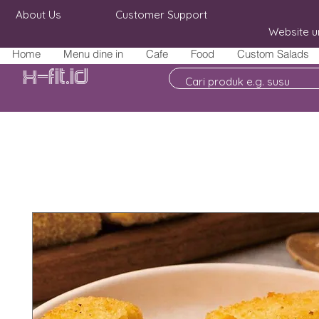
About Us
Customer Support
Website u
Home
Menu dine in
Cafe
Food
Custom Salads
X-fit.id