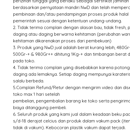
perizinan tunggal yang berlaku sebagai sertifikat jaminan 
berdasarkan pernyataan mandiri NwD dan telah mempero
pembinaan dan/atau pendampingan proses produk halal 
pemerintah sesuai dengan ketentuan undang-undang.
2. Tidak terima complain dengan alasan bau, tidak fresh,
daging atau daging berwarna kehitaman (perubahan war
kehitaman dikarenakan proses dari pembekuan)
3. Produk yang NwD jual adalah berat kurang lebih, 480Gr
500Gr-+ & 980Gr++ dihitung 1Kg-+ dan timbangan berat d
pada toko.
4. Tidak terima complain yang disebabkan karena poton
daging ada lemaknya. Setiap daging mempunyai karateris
salalu berbeda.
5.Complain Refund/Retur dengan mengirim video dan dise
toko max 1 hari setelah
pembelian, pengembalian barang ke toko serta pengirima
biaya ditanggung pembeli.
6. Seluruh produk yang kami jual dalam keadaan beku pad
s/d-18 derajat celcius dan produk dalam vakum pack (ite
tidak di vakum). Kebocoran plastik vakum dapat terjadi.