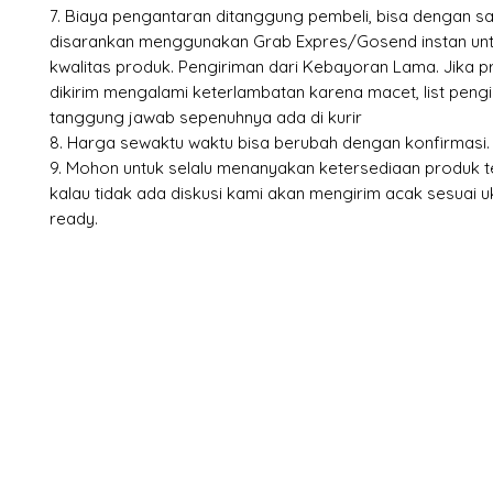
7. Biaya pengantaran ditanggung pembeli, bisa dengan s
disarankan menggunakan Grab Expres/Gosend instan un
kwalitas produk. Pengiriman dari Kebayoran Lama. Jika 
dikirim mengalami keterlambatan karena macet, list pengiri
tanggung jawab sepenuhnya ada di kurir
8. Harga sewaktu waktu bisa berubah dengan konfirmasi.
9. Mohon untuk selalu menanyakan ketersediaan produk te
kalau tidak ada diskusi kami akan mengirim acak sesuai 
ready.
X-fit.id
Menu
Ca
Butuh Bantuan?
Home
Ve
Kunjungi
Customer