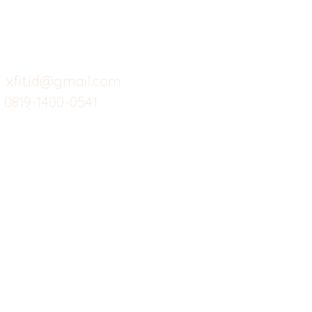
Menu dine in
Ba
Support kami
Cafe
Wi
untuk layanan atau email
berikut
Food
Da
Custom Salads
Mea
xfit.id@gmail.com
0819-1400-0541
Suplemen
Sof
Minuman Sehat
Cle
Gym
Ce
Investor
Workout
Others