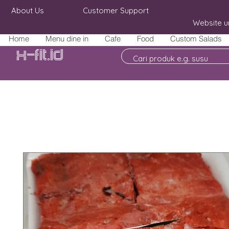
About Us
Customer Support
Website u
Home
Menu dine in
Cafe
Food
Custom Salads
X-fit.id