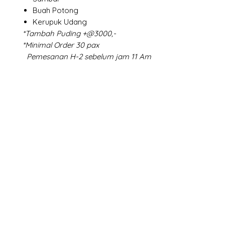
Buah Potong
Kerupuk Udang
*Tambah Puding +@3000,-
*Minimal Order 30 pax
Pemesanan H-2 sebelum jam 11 Am
X-fit.id
Menu
Ca
Butuh Bantuan?
Home
Ve
Kunjungi
Customer
Menu dine in
Ba
Support kami
Cafe
Wi
untuk layanan atau email
berikut
Food
Da