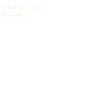
Custom Salads
Mea
xfit.id@gmail.com
0819-1400-0541
Suplemen
Sof
Minuman Sehat
Cle
Gym
Ce
Investor
Workout
Others