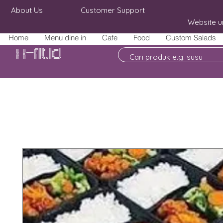
About Us
Customer Support
Website u
Home
Menu dine in
Cafe
Food
Custom Salads
X-fit.id