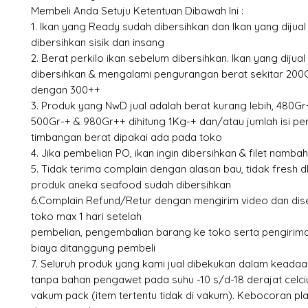
Membeli Anda Setuju Ketentuan Dibawah Ini :
1. Ikan yang Ready sudah dibersihkan dan Ikan yang dijua
dibersihkan sisik dan insang
2. Berat perkilo ikan sebelum dibersihkan. Ikan yang dijual
dibersihkan & mengalami pengurangan berat sekitar 20
dengan 300++
3. Produk yang NwD jual adalah berat kurang lebih, 480Gr
500Gr-+ & 980Gr++ dihitung 1Kg-+ dan/atau jumlah isi pe
timbangan berat dipakai ada pada toko
4. Jika pembelian PO, ikan ingin dibersihkan & filet namb
5. Tidak terima complain dengan alasan bau, tidak fresh dl
produk aneka seafood sudah dibersihkan
6.Complain Refund/Retur dengan mengirim video dan dise
toko max 1 hari setelah
pembelian, pengembalian barang ke toko serta pengirima
biaya ditanggung pembeli
7. Seluruh produk yang kami jual dibekukan dalam keada
tanpa bahan pengawet pada suhu -10 s/d-18 derajat celc
vakum pack (item tertentu tidak di vakum). Kebocoran pl