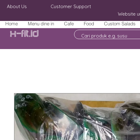
About Us
Customer Support
Website u
Home
Menu dine in
Cafe
Food
Custom Salads
X-fit.id