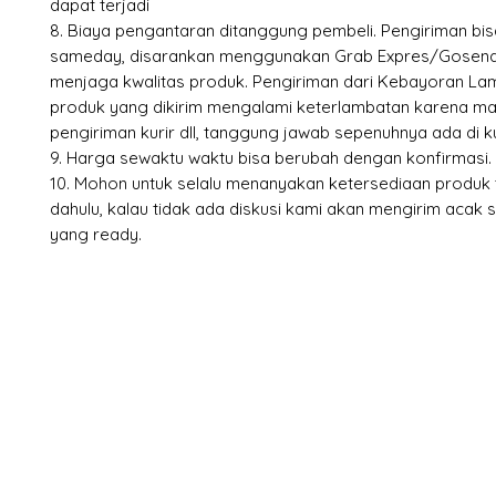
dapat terjadi
8. Biaya pengantaran ditanggung pembeli. Pengiriman bi
sameday, disarankan menggunakan Grab Expres/Gosend 
menjaga kwalitas produk. Pengiriman dari Kebayoran Lam
produk yang dikirim mengalami keterlambatan karena mace
pengiriman kurir dll, tanggung jawab sepenuhnya ada di ku
9. Harga sewaktu waktu bisa berubah dengan konfirmasi.
10. Mohon untuk selalu menanyakan ketersediaan produk t
dahulu, kalau tidak ada diskusi kami akan mengirim acak 
yang ready.
X-fit.id
Menu
Ca
Butuh Bantuan?
Home
Ve