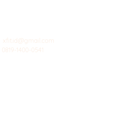
Kunjungi
Customer
Menu dine in
Ba
Support kami
Cafe
Wi
untuk layanan atau email
berikut
Food
Da
Custom Salads
Mea
xfit.id@gmail.com
0819-1400-0541
Suplemen
Sof
Minuman Sehat
Cle
Gym
Ce
Investor
Workout
Others