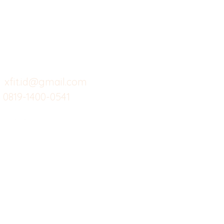
Butuh Bantuan?
Home
Ve
Kunjungi
Customer
Menu dine in
Ba
Support kami
Cafe
Wi
untuk layanan atau email
berikut
Food
Da
Custom Salads
Mea
xfit.id@gmail.com
0819-1400-0541
Suplemen
Sof
Minuman Sehat
Cle
Gym
Ce
Investor
Workout
Others