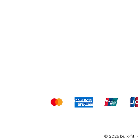
Shipping & Returns
Ter
Kami menerima me
© 2026 by x-fit.