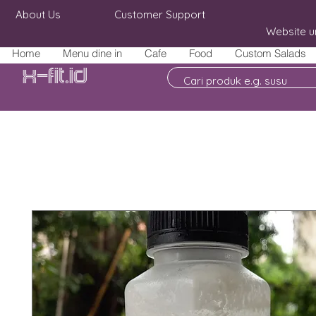
About Us
Customer Support
Website u
Home
Menu dine in
Cafe
Food
Custom Salads
X-fit.id