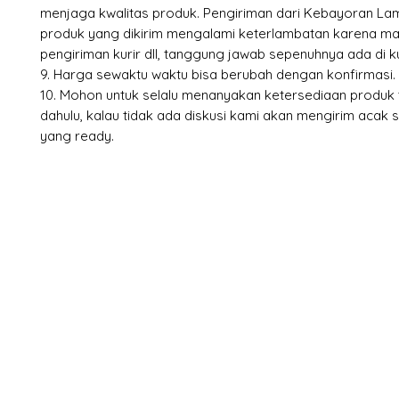
menjaga kwalitas produk. Pengiriman dari Kebayoran Lam
produk yang dikirim mengalami keterlambatan karena mace
pengiriman kurir dll, tanggung jawab sepenuhnya ada di ku
9. Harga sewaktu waktu bisa berubah dengan konfirmasi.
10. Mohon untuk selalu menanyakan ketersediaan produk t
dahulu, kalau tidak ada diskusi kami akan mengirim acak 
yang ready.
X-fit.id
Menu
Ca
Butuh Bantuan?
Home
Ve
Kunjungi
Customer
Menu dine in
Ba
Support kami
Cafe
Wi