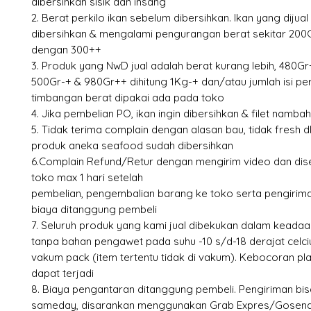
dibersihkan sisik dan insang
2. Berat perkilo ikan sebelum dibersihkan. Ikan yang dijual
dibersihkan & mengalami pengurangan berat sekitar 20
dengan 300++
3. Produk yang NwD jual adalah berat kurang lebih, 480Gr
500Gr-+ & 980Gr++ dihitung 1Kg-+ dan/atau jumlah isi pe
timbangan berat dipakai ada pada toko
4. Jika pembelian PO, ikan ingin dibersihkan & filet namb
5. Tidak terima complain dengan alasan bau, tidak fresh dl
produk aneka seafood sudah dibersihkan
6.Complain Refund/Retur dengan mengirim video dan dise
toko max 1 hari setelah
pembelian, pengembalian barang ke toko serta pengirima
biaya ditanggung pembeli
7. Seluruh produk yang kami jual dibekukan dalam keada
tanpa bahan pengawet pada suhu -10 s/d-18 derajat celc
vakum pack (item tertentu tidak di vakum). Kebocoran pl
dapat terjadi
8. Biaya pengantaran ditanggung pembeli. Pengiriman bi
sameday, disarankan menggunakan Grab Expres/Gosend 