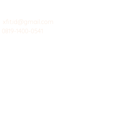
untuk layanan atau email
berikut
Food
Da
Custom Salads
Mea
xfit.id@gmail.com
0819-1400-0541
Suplemen
Sof
Minuman Sehat
Cle
Gym
Ce
Investor
Workout
Others