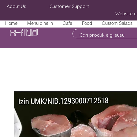
About Us
Customer Support
Website u
Home
Menu dine in
Cafe
Food
Custom Salads
X-fit.id