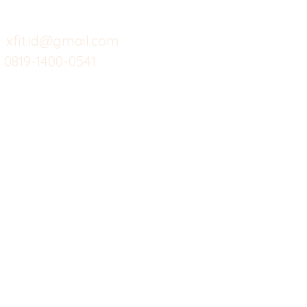
berikut
Food
Da
Custom Salads
Mea
xfit.id@gmail.com
0819-1400-0541
Suplemen
Sof
Minuman Sehat
Cle
Gym
Ce
Investor
Workout
Others