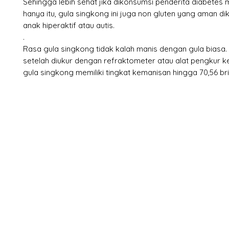
Sehingga lebih sehat jika dikonsumsi penderita diabetes mi
hanya itu, gula singkong ini juga non gluten yang aman d
anak hiperaktif atau autis.
.
Rasa gula singkong tidak kalah manis dengan gula biasa
setelah diukur dengan refraktometer atau alat pengkur k
gula singkong memiliki tingkat kemanisan hingga 70,56 bri
X-fit.id
Menu
Ca
Butuh Bantuan?
Home
Ve
Kunjungi
Customer
Menu dine in
Ba
Support kami
Cafe
Wi
untuk layanan atau email