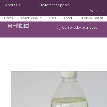
About Us
Customer Support
Website u
Home
Menu dine in
Cafe
Food
Custom Salads
X-fit.id