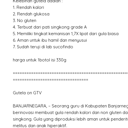
Kelebihan gutela adalah :
1. Rendah kalori
2. Rendah glukosa
3. No gluten
4. Terbuat dari pati singkong grade A
5. Memiliki tingkat kemanisan 1,7X lipat dari gula biasa
6. Aman untuk ibu hamil dan menyusui
7. Sudah teruji di lab sucofindo
harga untuk 1botol isi 330g
==================================================
=================================
Gutela on GTV
BANJARNEGARA, – Seorang guru di Kabupaten Banjarne
berinovasi membuat gula rendah kalori dan non gluten da
singkong. Gula yang diproduksi lebih aman untuk penderi
melitus dan anak hiperaktif.