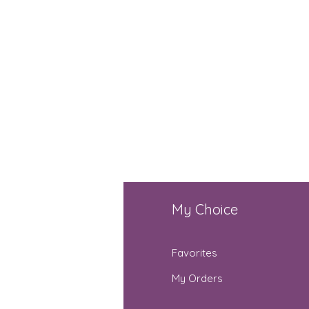
fo
My Choice
Q
Favorites
out Us
My Orders
stomer Support