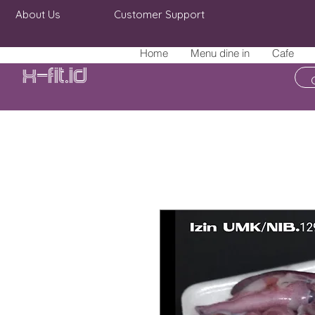
About Us
Customer Support
Home
Menu dine in
Cafe
X-fit.id