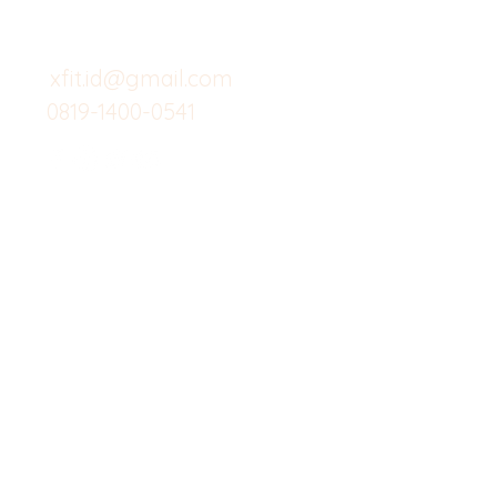
untuk layanan atau email
berikut
Food
Custom Salad
xfit.id@gmail.com
0819-1400-0541
Suplemen
Minuman Seha
Gym
Investor
Workout
Others