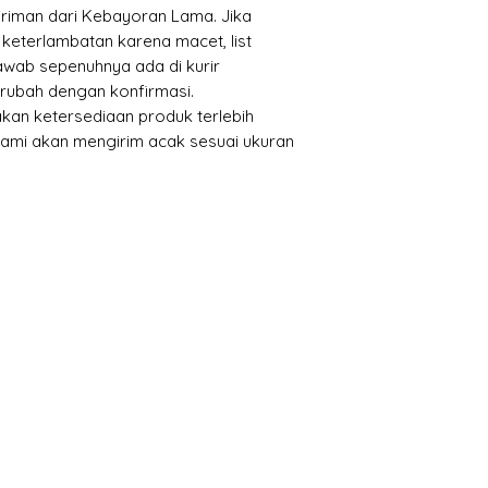
iriman dari Kebayoran Lama. Jika
keterlambatan karena macet, list
jawab sepenuhnya ada di kurir
erubah dengan konfirmasi.
kan ketersediaan produk terlebih
 kami akan mengirim acak sesuai ukuran
Categories
In
Vegetables
FA
Bakery
Ab
Wine
Cu