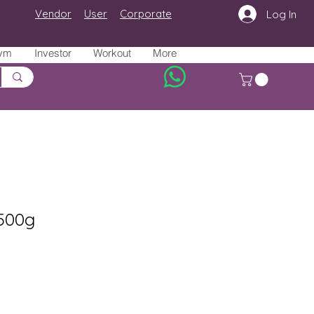
Vendor
User
Corporate
Log In
ym
Investor
Workout
More
 500g