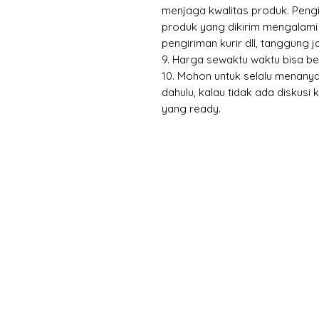
menjaga kwalitas produk. Peng
produk yang dikirim mengalami 
pengiriman kurir dll, tanggung 
9. Harga sewaktu waktu bisa b
10. Mohon untuk selalu menanya
dahulu, kalau tidak ada diskusi
yang ready.
X-fit.id
Menu
Butuh Bantuan?
Home
Kunjungi
Customer
Menu dine in
Support kami
Cafe