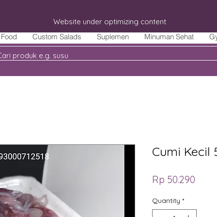
Website under optimizing content
Food
Custom Salads
Suplemen
Minuman Sehat
G
Cumi Kecil
Price
Rp 50.290
Quantity
*