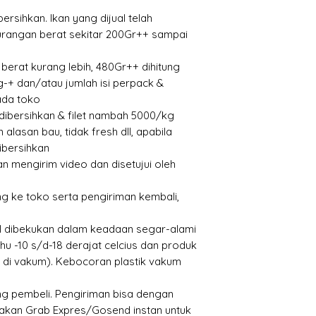
bersihkan. Ikan yang dijual telah
rangan berat sekitar 200Gr++ sampai
berat kurang lebih, 480Gr++ dihitung
-+ dan/atau jumlah isi perpack &
ada toko
n dibersihkan & filet nambah 5000/kg
alasan bau, tidak fresh dll, apabila
ibersihkan
 mengirim video dan disetujui oleh
g ke toko serta pengiriman kembali,
al dibekukan dalam keadaan segar-alami
 -10 s/d-18 derajat celcius dan produk
k di vakum). Kebocoran plastik vakum
ng pembeli. Pengiriman bisa dengan
kan Grab Expres/Gosend instan untuk