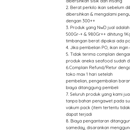
dibersihkan sisik dan insang
2. Berat perkilo ikan sebelum di
dibersihkan & mengalami pengu
dengan 300++
3. Produk yang NwD jual adalah 
500Gr-+ & 980Gr++ dihitung 1Kg
timbangan berat dipakai ada p
4. Jika pembelian PO, ikan ingi
5. Tidak terima complain dengan 
produk aneka seafood sudah d
6.Complain Refund/Retur dengan
toko max 1 hari setelah
pembelian, pengembalian baran
biaya ditanggung pembeli
7. Seluruh produk yang kami ju
tanpa bahan pengawet pada suhu
vakum pack (item tertentu tida
dapat terjadi
8. Biaya pengantaran ditanggu
sameday, disarankan mengguna