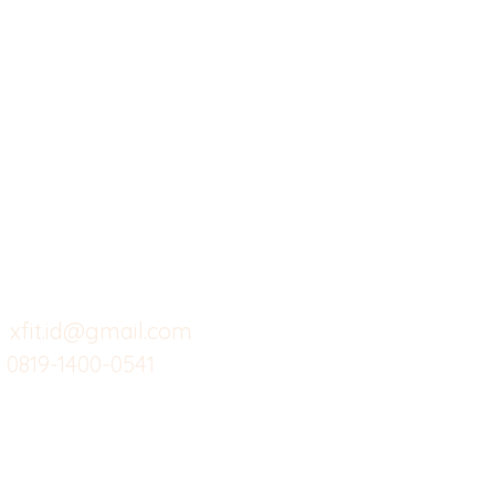
X-fit.id
Menu
Ca
Butuh Bantuan?
Home
Ve
Kunjungi
Customer
Menu dine in
Ba
Support kami
Cafe
Wi
untuk layanan atau email
berikut
Food
Da
Custom Salads
Mea
xfit.id@gmail.com
0819-1400-0541
Suplemen
Sof
Minuman Sehat
Cle
Gym
Ce
Investor