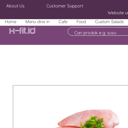
About Us
Customer Support
Website u
Home
Menu dine in
Cafe
Food
Custom Salads
X-fit.id